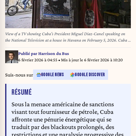
View of a TV showing Cuba's President Miguel Diaz-Canel speaking on
the National Television at a house in Havana on February 5, 2026. Cuba is
prepared to hold dialogue with the United States but not under pressure,
President Miguel Diaz-Canel insisted Thursday after months of threats
Publié par
Harrison du Bus
from US President Donald Trump. YAMIL LAGE / AFP
6 février 2026 à 04:55
• Mis à jour le
6 février 2026 à 10:20
Suis-nous sur
GOOGLE NEWS
GOOGLE DISCOVER
DE L'ARTICLE
RÉSUMÉ
Sous la menace américaine de sanctions
visant tout fournisseur de pétrole, Cuba
affronte une pénurie énergétique qui se
traduit par des blackouts prolongés, des
restrictions et une paralysie progressive des