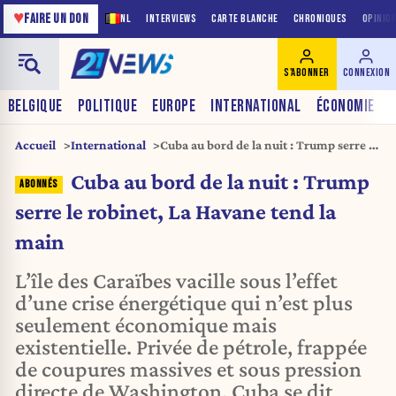
♥
FAIRE UN DON
NL
INTERVIEWS
CARTE BLANCHE
CHRONIQUES
OPINIO
S'ABONNER
CONNEXION
BELGIQUE
POLITIQUE
EUROPE
INTERNATIONAL
ÉCONOMIE
Accueil
International
Cuba au bord de la nuit : Trump serre le
robinet, La Havane tend la main
Cuba au bord de la nuit : Trump
serre le robinet, La Havane tend la
main
L’île des Caraïbes vacille sous l’effet
d’une crise énergétique qui n’est plus
seulement économique mais
existentielle. Privée de pétrole, frappée
de coupures massives et sous pression
directe de Washington, Cuba se dit