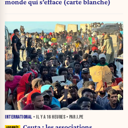
monde qui s’efface (carte blanche)
INTERNATIONAL
• IL Y A
16 HEURES
• PAR J.PE
Ceuta : les associations