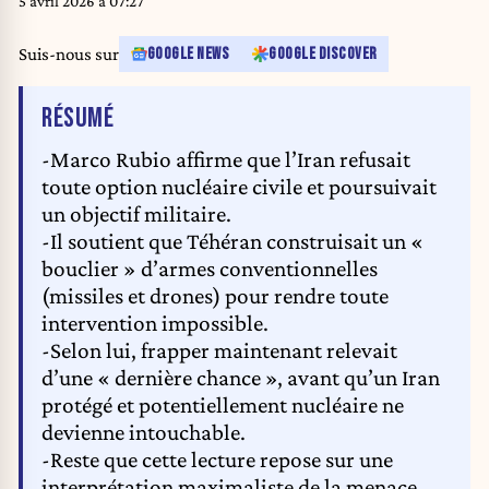
5 avril 2026 à 07:27
Suis-nous sur
GOOGLE NEWS
GOOGLE DISCOVER
DE L'ARTICLE
RÉSUMÉ
-Marco Rubio affirme que l’Iran refusait
toute option nucléaire civile et poursuivait
un objectif militaire.
-Il soutient que Téhéran construisait un «
bouclier » d’armes conventionnelles
(missiles et drones) pour rendre toute
intervention impossible.
-Selon lui, frapper maintenant relevait
d’une « dernière chance », avant qu’un Iran
protégé et potentiellement nucléaire ne
devienne intouchable.
-Reste que cette lecture repose sur une
interprétation maximaliste de la menace