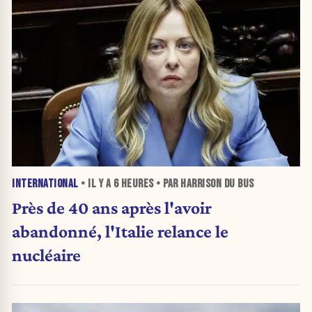
INTERNATIONAL
• IL Y A
6 HEURES
• PAR HARRISON DU BUS
Près de 40 ans après l'avoir
abandonné, l'Italie relance le
nucléaire