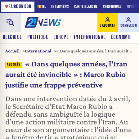
♥
FAIRE UN DON
NL
INTERVIEWS
CARTE BLANCHE
CHRONIQUES
OPINIO
S'ABONNER
CONNEXION
BELGIQUE
POLITIQUE
EUROPE
INTERNATIONAL
ÉCONOMIE
Accueil
International
« Dans quelques années, l'Iran aurait
été invincible » : Marco Rubio justifie
« Dans quelques années, l'Iran
une frappe préventive
aurait été invincible » : Marco Rubio
justifie une frappe préventive
Dans une intervention datée du 2 avril,
le Secrétaire d'Etat Marco Rubio a
défendu sans ambiguïté la logique
d’une action militaire contre l’Iran. Au
cœur de son argumentaire : l’idée d’une
« fenêtre de tir » stratégique qui se