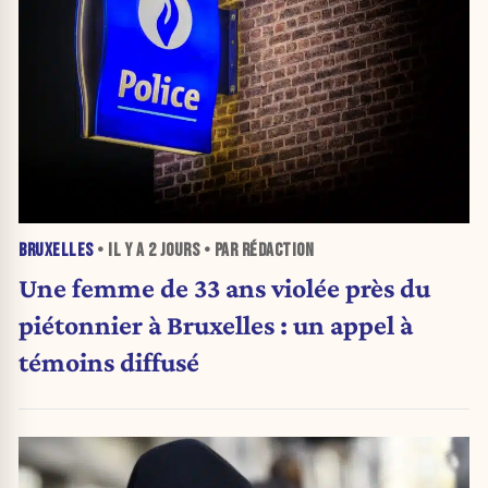
BRUXELLES
• IL Y A
2 JOURS
• PAR RÉDACTION
Une femme de 33 ans violée près du
piétonnier à Bruxelles : un appel à
témoins diffusé