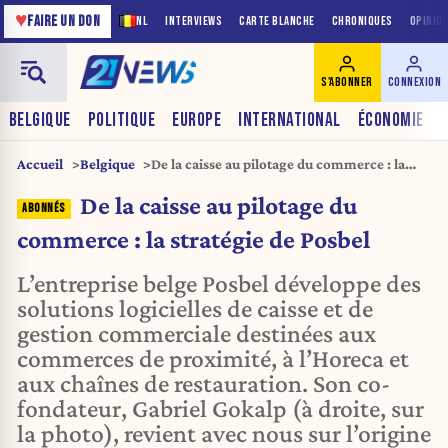
♥
FAIRE UN DON
NL
INTERVIEWS
CARTE BLANCHE
CHRONIQUES
OPINIO
S'ABONNER
CONNEXION
BELGIQUE
POLITIQUE
EUROPE
INTERNATIONAL
ÉCONOMIE
Accueil
Belgique
De la caisse au pilotage du commerce : la
stratégie de Posbel
De la caisse au pilotage du
commerce : la stratégie de Posbel
L’entreprise belge Posbel développe des
solutions logicielles de caisse et de
gestion commerciale destinées aux
commerces de proximité, à l’Horeca et
aux chaînes de restauration. Son co-
fondateur, Gabriel Gokalp (à droite, sur
la photo), revient avec nous sur l’origine