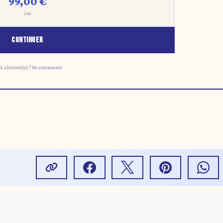
99,00 €
/an
CONTINUER
à abonné(e) ?
Se connecter