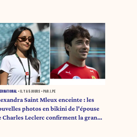
ERNATIONAL
• IL Y A
5 JOURS
• PAR J.PE
lexandra Saint Mleux enceinte : les
ouvelles photos en bikini de l'épouse
e Charles Leclerc confirment la grande
ouvelle