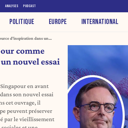
S
ANALYSES
PODCAST
POLITIQUE
EUROPE
INTERNATIONAL
urce d’inspiration dans un
apour comme
 un nouvel essai
 Singapour en avant
dans son nouvel essai
ns cet ouvrage, il
ope peuvent préserver
 par le vieillissement
sociales et une