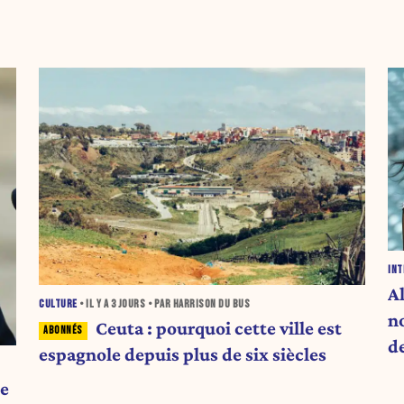
INT
A
CULTURE
• IL Y A
3 JOURS
• PAR HARRISON DU BUS
n
Ceuta : pourquoi cette ville est
d
espagnole depuis plus de six siècles
n
de