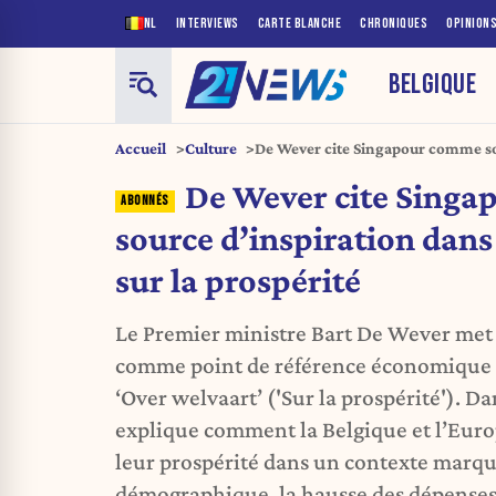
NL
INTERVIEWS
CARTE BLANCHE
CHRONIQUES
OPINION
BELGIQUE
Accueil
Culture
De Wever cite Singapour comme so
nouvel essai sur la prospérité
De Wever cite Sing
source d’inspiration dans
sur la prospérité
Le Premier ministre Bart De Wever met
comme point de référence économique 
‘Over welvaart’ ('Sur la prospérité'). Da
explique comment la Belgique et l’Eur
leur prospérité dans un contexte marqué
démographique, la hausse des dépenses 