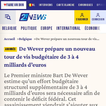
♥
FAIRE UN DON
NL
INTERVIEWS
CARTE BLANCHE
CHRONIQUES
OPINIO
S'ABONNER
CONNEXION
BELGIQUE
POLITIQUE
EUROPE
INTERNATIONAL
ÉCONOMIE
Accueil
Belgique
De Wever prépare un nouveau tour de vis
budgétaire de 3 à 4 milliards d’euros
De Wever prépare un nouveau
tour de vis budgétaire de 3 à 4
milliards d’euros
Le Premier ministre Bart De Wever
estime qu’un effort budgétaire
structurel supplémentaire de 3 à 4
milliards d’euros sera nécessaire afin de
contenir le déficit fédéral. Cet
assainissement viendrait s’ajouter aux