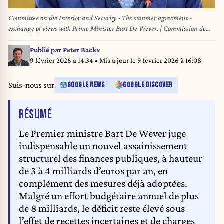
Committee on the Interior and Security - The summer agreement -
exchange of views with Prime Minister Bart De Wever. | Commission de
l'Intérieur, de la Sécurité, - L'accord d'été - échange de vues avec le premier
ministre Bart De Wever. 24/07/2025
Publié par
Peter Backx
9 février 2026 à 14:34
• Mis à jour le
9 février 2026 à 16:08
Suis-nous sur
GOOGLE NEWS
GOOGLE DISCOVER
DE L'ARTICLE
RÉSUMÉ
Le Premier ministre Bart De Wever juge
indispensable un nouvel assainissement
structurel des finances publiques, à hauteur
de 3 à 4 milliards d’euros par an, en
complément des mesures déjà adoptées.
Malgré un effort budgétaire annuel de plus
de 8 milliards, le déficit reste élevé sous
l’effet de recettes incertaines et de charges