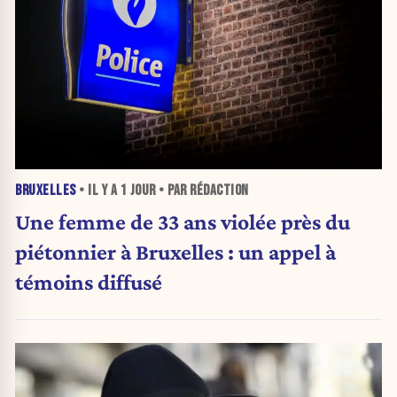
BRUXELLES
• IL Y A
1 JOUR
• PAR RÉDACTION
Une femme de 33 ans violée près du
piétonnier à Bruxelles : un appel à
témoins diffusé