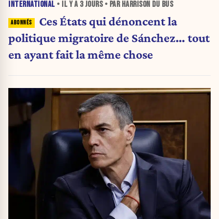
INTERNATIONAL
• IL Y A
3 JOURS
• PAR HARRISON DU BUS
Ces États qui dénoncent la
politique migratoire de Sánchez… tout
en ayant fait la même chose