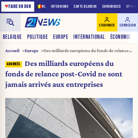
♥
FAIRE UN DON
NL
INTERVIEWS
CARTE BLANCHE
CHRONIQUES
OPINIO
S'ABONNER
CONNEXION
BELGIQUE
POLITIQUE
EUROPE
INTERNATIONAL
ÉCONOMIE
Accueil
Europe
Des milliards européens du fonds de relance
post-Covid ne sont jamais arrivés aux
Des milliards européens du
entreprises
fonds de relance post-Covid ne sont
jamais arrivés aux entreprises