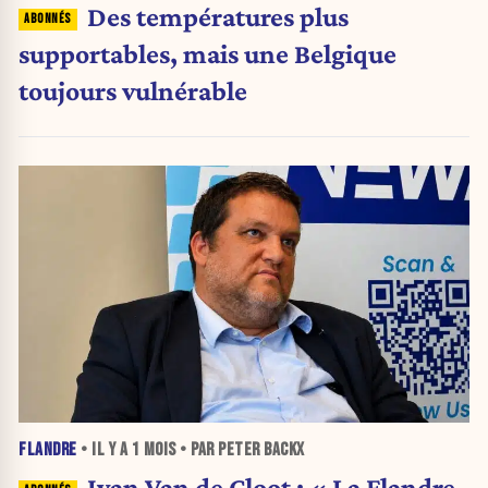
Des températures plus
supportables, mais une Belgique
toujours vulnérable
FLANDRE
• IL Y A
1 MOIS
• PAR PETER BACKX
Ivan Van de Cloot : « La Flandre