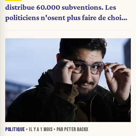
distribue 60.000 subventions. Les
politiciens n'osent plus faire de choix.
»
POLITIQUE
• IL Y A
1 MOIS
• PAR PETER BACKX