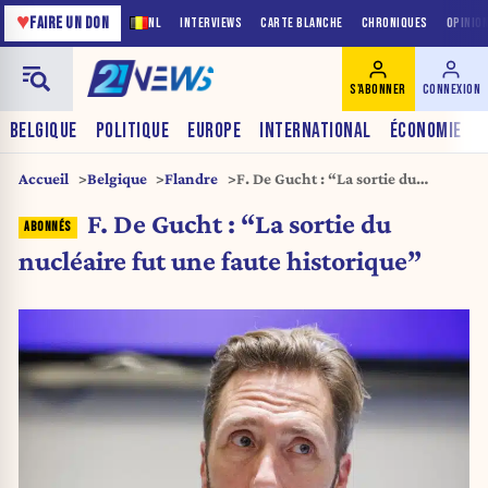
♥
FAIRE UN DON
NL
INTERVIEWS
CARTE BLANCHE
CHRONIQUES
OPINIO
S'ABONNER
CONNEXION
BELGIQUE
POLITIQUE
EUROPE
INTERNATIONAL
ÉCONOMIE
Accueil
Belgique
Flandre
F. De Gucht : “La sortie du
nucléaire fut une faute
F. De Gucht : “La sortie du
historique”
nucléaire fut une faute historique”