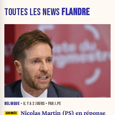
TOUTES LES NEWS
FLANDRE
BELGIQUE
• IL Y A
2 JOURS
• PAR J.PE
Nicolas Martin (PS) en réponse