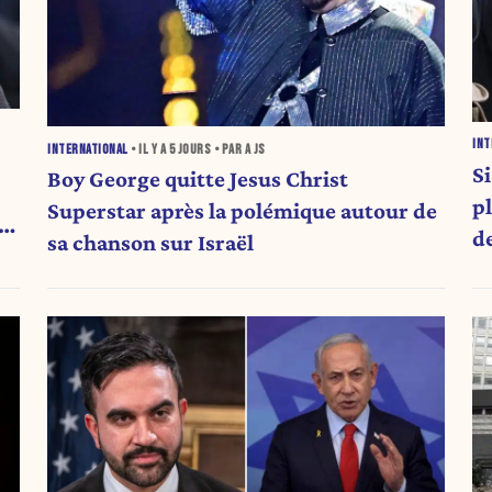
INT
INTERNATIONAL
• IL Y A
5 JOURS
• PAR A JS
S
Boy George quitte Jesus Christ
p
Superstar après la polémique autour de
d
sa chanson sur Israël