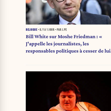
BELGIQUE
• IL Y A
1 JOUR
• PAR J.PE
Bill White sur Moshe Friedman : «
J'appelle les journalistes, les
responsables politiques à cesser de lui
attribuer une autorité religieuse »