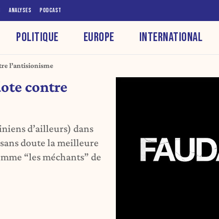
S
ANALYSES
PODCAST
POLITIQUE
EUROPE
INTERNATIONAL
tre l’antisionisme
dote contre
iniens d’ailleurs) dans
 sans doute la meilleure
 comme “les méchants” de