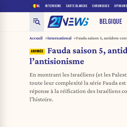
NL
INTERVIEWS
CARTE BLANCHE
CHRONIQUES
OPINION
BELGIQUE
Accueil
International
Fauda saison 5, antidote con
Fauda saison 5, anti
l’antisionisme
En montrant les Israéliens (et les Palest
toute leur complexité la série Fauda est
réponse à la réification des Israéliens
l’histoire.