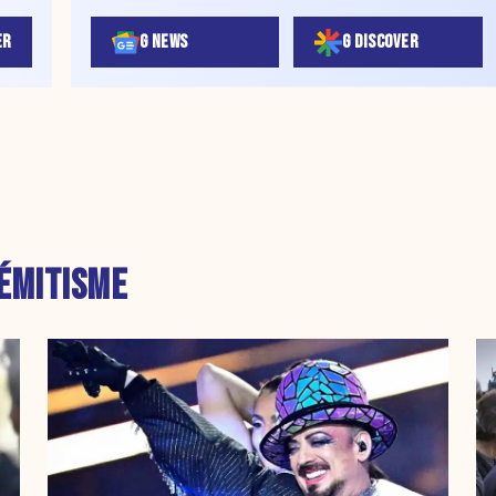
ER
G NEWS
G DISCOVER
ÉMITISME