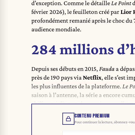
d’exception.
Comme le détaille
Le Point
d
février 2026), le feuilleton créé par
Lior 
profondément remanié après le choc du 7
audience mondiale.
284 millions d’
Depuis ses débuts en 2015,
Fauda
a dépass
près de 190 pays via
Netflix
, elle s’est
les plus influentes de la plateforme.
Le Po
saison à l’antenne, la série a encore cum
chiffre qui dit tout de sa puissance d’attr
CONTENU PREMIUM
Pour continuer la lecture, abonnez-vous 