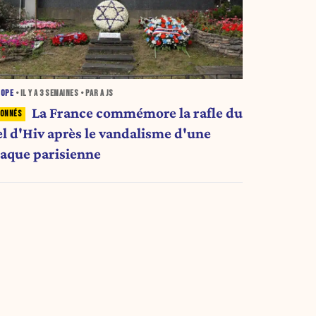
ROPE
• IL Y A
3 SEMAINES
• PAR A JS
La France commémore la rafle du
el d'Hiv après le vandalisme d'une
laque parisienne