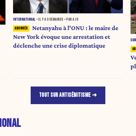
INTERNATIONAL
• IL Y A
3 SEMAINES
• PAR A JS
Netanyahu à l'ONU : le maire de
New York évoque une arrestation et
EU
déclenche une crise diplomatique
V
p
TOUT SUR ANTISÉMITISME
IONAL