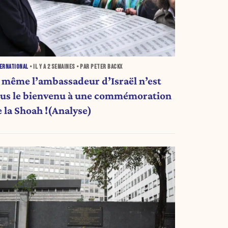
ERNATIONAL
• IL Y A
2 SEMAINES
• PAR PETER BACKX
i même l’ambassadeur d’Israël n’est
lus le bienvenu à une commémoration
e la Shoah !(Analyse)