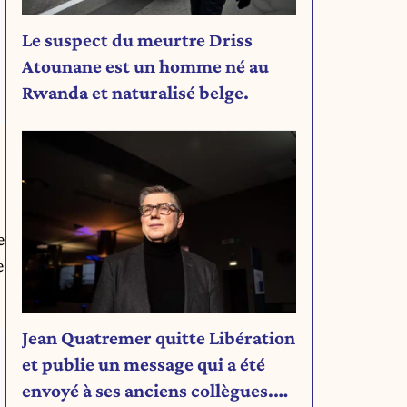
Le suspect du meurtre Driss
Atounane est un homme né au
Rwanda et naturalisé belge.
e
e
Jean Quatremer quitte Libération
et publie un message qui a été
envoyé à ses anciens collègues.