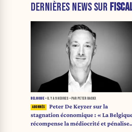
DERNIÈRES NEWS SUR
FISCA
BELGIQUE
• IL Y A
9 HEURES
• PAR PETER BACKX
Peter De Keyzer sur la
stagnation économique : « La Belgiqu
récompense la médiocrité et pénalise
l'ambition »