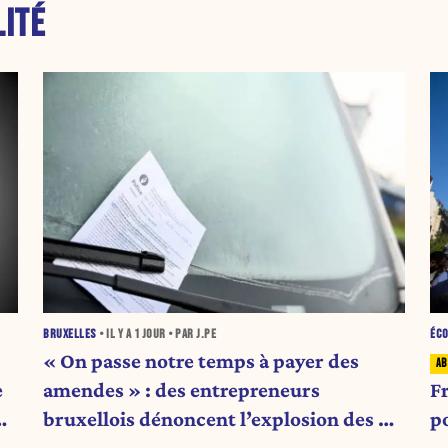
LITÉ
BRUXELLES
• IL Y A
1 JOUR
• PAR J.PE
ÉC
« On passe notre temps à payer des
e
amendes » : des entrepreneurs
F
bruxellois dénoncent l’explosion des PV
p
qui étranglent leur activité
e