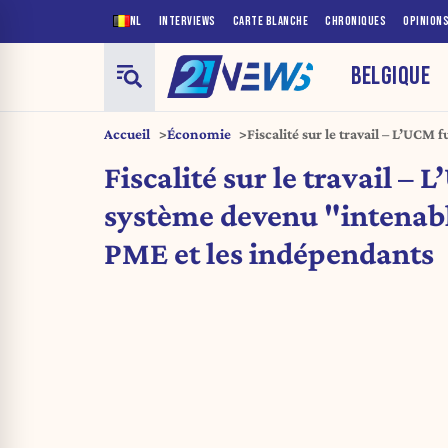
NL
INTERVIEWS
CARTE BLANCHE
CHRONIQUES
OPINION
BELGIQUE
Accueil
Économie
Fiscalité sur le travail – L’UCM
« intenable » pour les PME et l
Fiscalité sur le travail –
système devenu "intenabl
PME et les indépendants