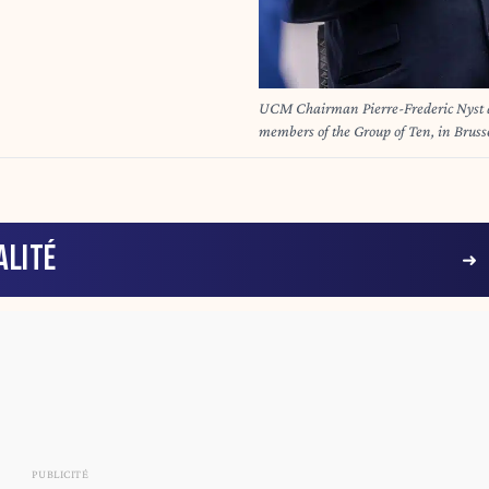
UCM Chairman Pierre-Frederic Nyst a
members of the Group of Ten, in Brusse
between the members of the Group of 
main social consultation body, bringi
place on the eve of a major national 
intentions of the new government
ALITÉ