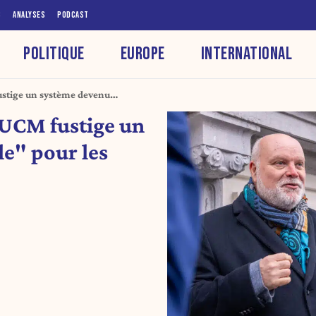
S
ANALYSES
PODCAST
POLITIQUE
EUROPE
INTERNATIONAL
 fustige un système devenu
es indépendants
 L’UCM fustige un
e" pour les