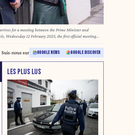
rrives for a meeting between the Prime Minister and
ls, Wednesday 12 February 2025, the first official meeting
Ten and the new government. The Group of Ten is Belgium's
ng together trade unions and employers. The meeting takes
Suis-nous sur
GOOGLE NEWS
GOOGLE DISCOVER
demonstration organized by the unions to denounce the
. BELGA PHOTO JONAS ROOSENS
LES PLUS LUS