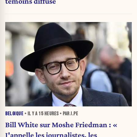
témoins diffusé
BELGIQUE
• IL Y A
15 HEURES
• PAR J.PE
Bill White sur Moshe Friedman : «
J'appelle les journalistes, les