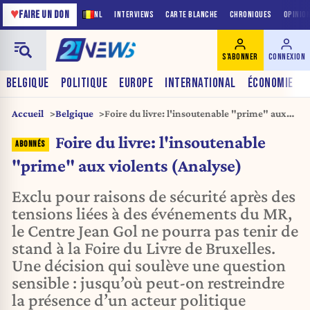
♥
FAIRE UN DON
NL
INTERVIEWS
CARTE BLANCHE
CHRONIQUES
OPINIO
S'ABONNER
CONNEXION
BELGIQUE
POLITIQUE
EUROPE
INTERNATIONAL
ÉCONOMIE
Accueil
Belgique
Foire du livre: l'insoutenable "prime" aux
violents (Analyse)
Foire du livre: l'insoutenable
"prime" aux violents (Analyse)
Exclu pour raisons de sécurité après des
tensions liées à des événements du MR,
le Centre Jean Gol ne pourra pas tenir de
stand à la Foire du Livre de Bruxelles.
Une décision qui soulève une question
sensible : jusqu’où peut-on restreindre
la présence d’un acteur politique