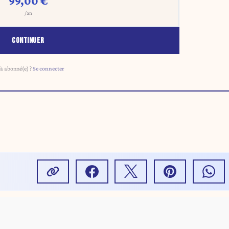
99,00 €
/an
CONTINUER
à abonné(e) ?
Se connecter