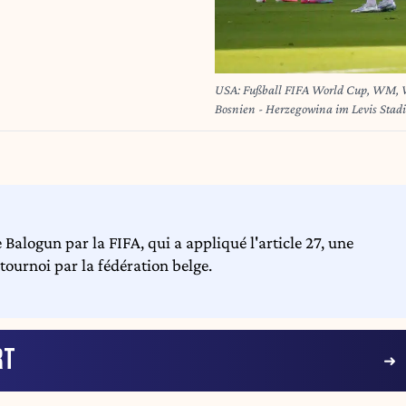
USA: Fußball FIFA World Cup, WM, Wel
Bosnien - Herzegowina im Levis Stadi
Schiedsrichter Raphael Claus Brasili
World Cup: USA vs. Bosnia and Herzeg
Francisco Bay Area, California. Refer
red card in the 20th minute. Copyr
 Balogun par la FIFA, qui a appliqué l'article 27, une
tournoi par la fédération belge.
RT