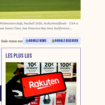
tmeisterschaft, Fussball 2026, Sechzehntelfinale - USA vs
um Santa Clara, San Francisco Bay Area, Kalifornien:
en zeigt Folarin Balogun USA, 20 Rote Karte *** 2026 FIFA
ovina, Round of 32 at Levis Stadium in Santa Clara, San
Suis-nous sur
GOOGLE NEWS
GOOGLE DISCOVER
ee Raphael Claus of Brazil shows Folarin Balogun of the USA a
ight: xJOERANxSTEINSIEKx
LES PLUS LUS