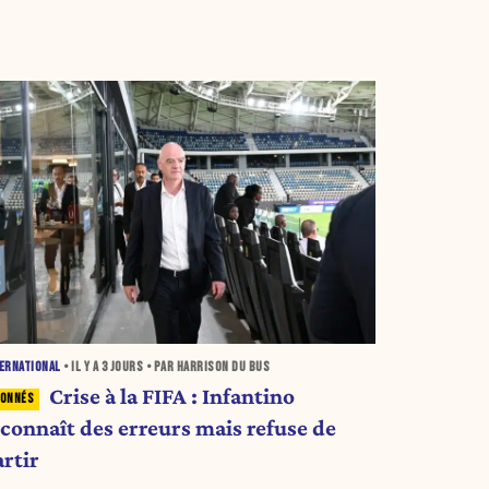
ERNATIONAL
• IL Y A
3 JOURS
• PAR HARRISON DU BUS
Crise à la FIFA : Infantino
econnaît des erreurs mais refuse de
artir