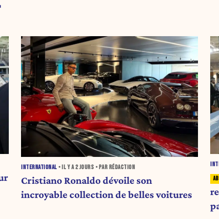
T
INT
INTERNATIONAL
• IL Y A
2 JOURS
• PAR RÉDACTION
ur
Cristiano Ronaldo dévoile son
r
incroyable collection de belles voitures
p