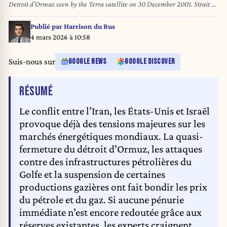
Detroit d'Ormuz seen by the Terra satellite on 30 December 2001. Strait of
Hormuz captured by the Moderate Resolution Imaging Spectroradiometer
(MODIS) on Nasa's Terra satellite on December 30, 2001
Publié par
Harrison du Bus
4 mars 2026 à 10:58
Suis-nous sur
GOOGLE NEWS
GOOGLE DISCOVER
DE L'ARTICLE
RÉSUMÉ
Le conflit entre l’Iran, les États-Unis et Israël
provoque déjà des tensions majeures sur les
marchés énergétiques mondiaux. La quasi-
fermeture du détroit d’Ormuz, les attaques
contre des infrastructures pétrolières du
Golfe et la suspension de certaines
productions gazières ont fait bondir les prix
du pétrole et du gaz. Si aucune pénurie
immédiate n’est encore redoutée grâce aux
réserves existantes, les experts craignent