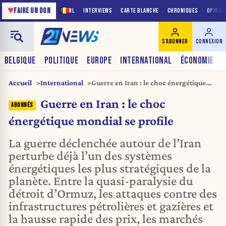
♥
FAIRE UN DON
NL
INTERVIEWS
CARTE BLANCHE
CHRONIQUES
OPINIO
S'ABONNER
CONNEXION
BELGIQUE
POLITIQUE
EUROPE
INTERNATIONAL
ÉCONOMIE
Accueil
International
Guerre en Iran : le choc énergétique
mondial se profile
Guerre en Iran : le choc
énergétique mondial se profile
La guerre déclenchée autour de l’Iran
perturbe déjà l’un des systèmes
énergétiques les plus stratégiques de la
planète. Entre la quasi-paralysie du
détroit d’Ormuz, les attaques contre des
infrastructures pétrolières et gazières et
la hausse rapide des prix, les marchés