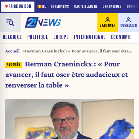
♥
FAIRE UN DON
NL
INTERVIEWS
CARTE BLANCHE
CHRONIQUES
OPINIO
S'ABONNER
CONNEXION
BELGIQUE
POLITIQUE
EUROPE
INTERNATIONAL
ÉCONOMIE
Accueil
Herman Craeninckx : « Pour avancer, il faut oser être
audacieux et renverser la table »
Herman Craeninckx : « Pour
avancer, il faut oser être audacieux et
renverser la table »