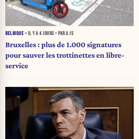
BELGIQUE
• IL Y A
4 JOURS
• PAR A JS
Bruxelles : plus de 1.000 signatures
pour sauver les trottinettes en libre-
service