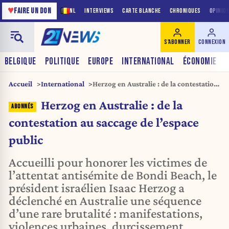
♥
FAIRE UN DON
NL
INTERVIEWS
CARTE BLANCHE
CHRONIQUES
OPINIO
S'ABONNER
CONNEXION
BELGIQUE
POLITIQUE
EUROPE
INTERNATIONAL
ÉCONOMIE
Accueil
International
Herzog en Australie : de la contestation
au saccage de l’espace public
Herzog en Australie : de la
contestation au saccage de l’espace
public
Accueilli pour honorer les victimes de
l’attentat antisémite de Bondi Beach, le
président israélien Isaac Herzog a
déclenché en Australie une séquence
d’une rare brutalité : manifestations,
violences urbaines, durcissement