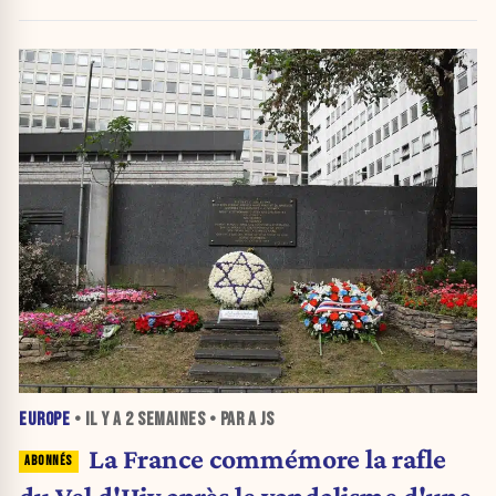
EUROPE
• IL Y A
2 SEMAINES
• PAR A JS
La France commémore la rafle
du Vel d'Hiv après le vandalisme d'une