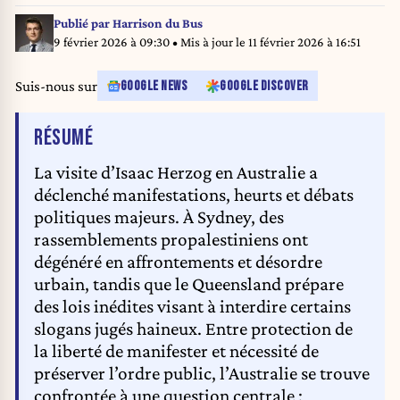
February 9, 2026. Police in the Australian city of Sydney deployed pepper
spray and scuffled with protesters on February 9 as a march against a visit
Publié par
Harrison du Bus
by Israeli President Isaac Herzog turned violent, an AFP journalist said.
9 février 2026 à 09:30
• Mis à jour le
11 février 2026 à 16:51
Saeed Khan / AFP
Suis-nous sur
GOOGLE NEWS
GOOGLE DISCOVER
DE L'ARTICLE
RÉSUMÉ
La visite d’Isaac Herzog en Australie a
déclenché manifestations, heurts et débats
politiques majeurs. À Sydney, des
rassemblements propalestiniens ont
dégénéré en affrontements et désordre
urbain, tandis que le Queensland prépare
des lois inédites visant à interdire certains
slogans jugés haineux. Entre protection de
la liberté de manifester et nécessité de
préserver l’ordre public, l’Australie se trouve
confrontée à une question centrale :