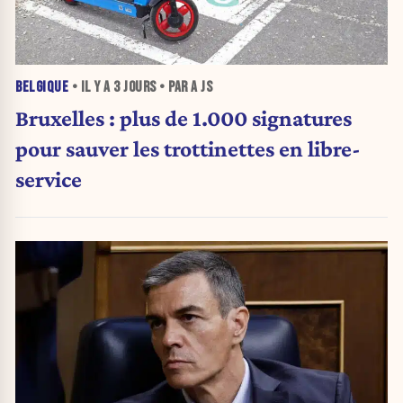
BELGIQUE
• IL Y A
3 JOURS
• PAR A JS
Bruxelles : plus de 1.000 signatures
pour sauver les trottinettes en libre-
service