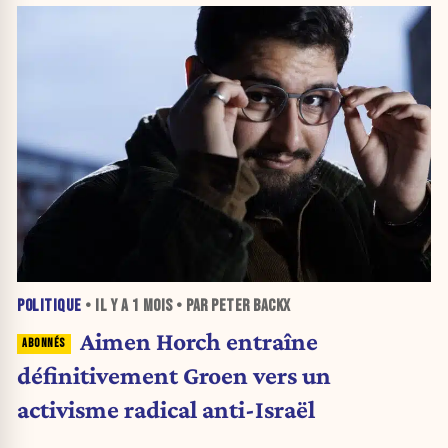
POLITIQUE
• IL Y A
1 MOIS
• PAR PETER BACKX
Aimen Horch entraîne
définitivement Groen vers un
activisme radical anti-Israël