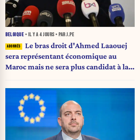
BELGIQUE
• IL Y A
4 JOURS
• PAR J.PE
Le bras droit d'Ahmed Laaouej
sera représentant économique au
Maroc mais ne sera plus candidat à la
Stib.