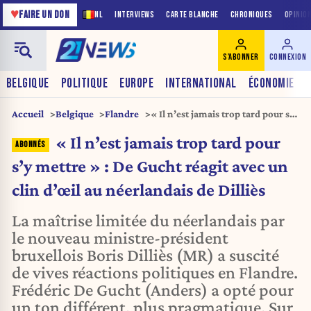
♥
FAIRE UN DON
NL
INTERVIEWS
CARTE BLANCHE
CHRONIQUES
OPINIO
S'ABONNER
CONNEXION
BELGIQUE
POLITIQUE
EUROPE
INTERNATIONAL
ÉCONOMIE
Accueil
Belgique
Flandre
« Il n’est jamais trop tard pour s’y
mettre » : De Gucht réagit avec
« Il n’est jamais trop tard pour
un clin d’œil au néerlandais de
Dilliès
s’y mettre » : De Gucht réagit avec un
clin d’œil au néerlandais de Dilliès
La maîtrise limitée du néerlandais par
le nouveau ministre-président
bruxellois Boris Dilliès (MR) a suscité
de vives réactions politiques en Flandre.
Frédéric De Gucht (Anders) a opté pour
un ton différent, plus pragmatique. Sur