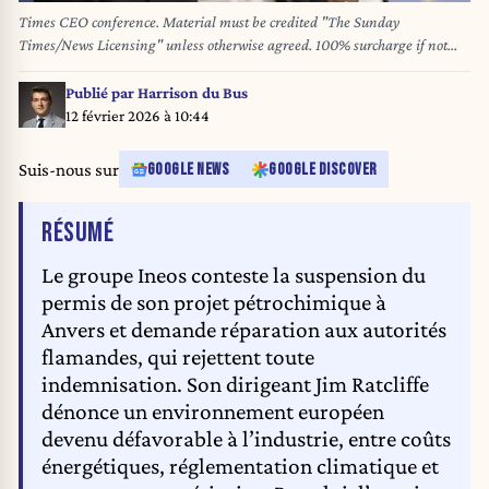
Times CEO conference. Material must be credited "The Sunday
Times/News Licensing" unless otherwise agreed. 100% surcharge if not
credited. Online rights need to be cleared separately. Strictly one time use
only subject to agreement with News Licensing
Publié par
Harrison du Bus
12 février 2026 à 10:44
Suis-nous sur
GOOGLE NEWS
GOOGLE DISCOVER
DE L'ARTICLE
RÉSUMÉ
Le groupe Ineos conteste la suspension du
permis de son projet pétrochimique à
Anvers et demande réparation aux autorités
flamandes, qui rejettent toute
indemnisation. Son dirigeant Jim Ratcliffe
dénonce un environnement européen
devenu défavorable à l’industrie, entre coûts
énergétiques, réglementation climatique et