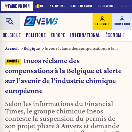
♥
FAIRE UN DON
NL
INTERVIEWS
CARTE BLANCHE
CHRONIQUES
OPINIO
S'ABONNER
CONNEXION
BELGIQUE
POLITIQUE
EUROPE
INTERNATIONAL
ÉCONOMIE
Accueil
Belgique
Ineos réclame des compensations à la
Belgique et alerte sur l’avenir de l’industrie
Ineos réclame des
chimique européenne
compensations à la Belgique et alerte
sur l’avenir de l’industrie chimique
européenne
Selon les informations du Financial
Times, le groupe chimique Ineos
conteste la suspension du permis de
son projet phare à Anvers et demande