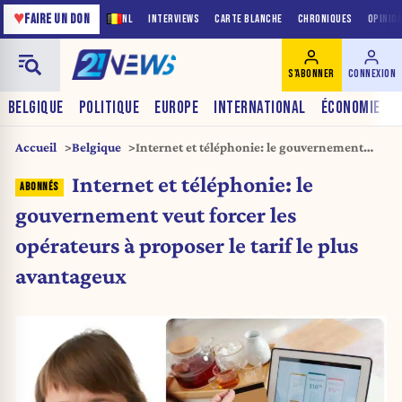
♥
FAIRE UN DON
NL
INTERVIEWS
CARTE BLANCHE
CHRONIQUES
OPINIO
S'ABONNER
CONNEXION
BELGIQUE
POLITIQUE
EUROPE
INTERNATIONAL
ÉCONOMIE
Accueil
Belgique
Internet et téléphonie: le gouvernement
veut forcer les opérateurs à proposer le tarif
Internet et téléphonie: le
le plus avantageux
gouvernement veut forcer les
opérateurs à proposer le tarif le plus
avantageux