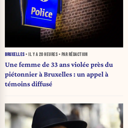
BRUXELLES
• IL Y A
20 HEURES
• PAR RÉDACTION
Une femme de 33 ans violée près du
piétonnier à Bruxelles : un appel à
témoins diffusé