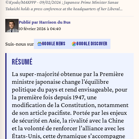
©Kyodo/MAXPPP - 09/02/2026 ; Japanese Prime Minister Sanae
Takaichi holds a press conference at the headquarters of her Liberal
Democratic Party in Tokyo on Feb. 9, 2026, following the ruling party's
historic landslide victory in a general election the previous day. (Kyodo)
Publié par
Harrison du Bus
==Kyodo
10 février 2026 à 04:40
Suis-nous sur
GOOGLE NEWS
GOOGLE DISCOVER
DE L'ARTICLE
RÉSUMÉ
La super-majorité obtenue par la Première
ministre japonaise change l’équilibre
politique du pays et rend envisageable, pour
la première fois depuis 1947, une
modification de la Constitution, notamment
de son article pacifiste. Portée par les enjeux
de sécurité en Asie, la rivalité avec la Chine
et la volonté de renforcer l’alliance avec les
États-Unis, cette dynamique s’accompagne