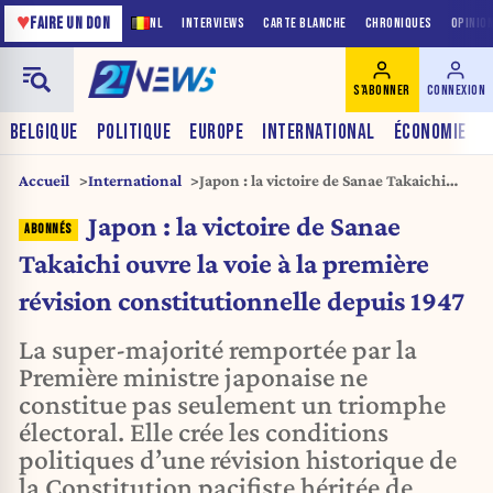
♥
FAIRE UN DON
NL
INTERVIEWS
CARTE BLANCHE
CHRONIQUES
OPINIO
S'ABONNER
CONNEXION
BELGIQUE
POLITIQUE
EUROPE
INTERNATIONAL
ÉCONOMIE
Accueil
International
Japon : la victoire de Sanae Takaichi
ouvre la voie à la première révision
Japon : la victoire de Sanae
constitutionnelle depuis 1947
Takaichi ouvre la voie à la première
révision constitutionnelle depuis 1947
La super-majorité remportée par la
Première ministre japonaise ne
constitue pas seulement un triomphe
électoral. Elle crée les conditions
politiques d’une révision historique de
la Constitution pacifiste héritée de