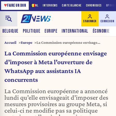
♥
FAIRE UN DON
NL
INTERVIEWS
CARTE BLANCHE
CHRONIQUES
OPINIO
S'ABONNER
CONNEXION
BELGIQUE
POLITIQUE
EUROPE
INTERNATIONAL
ÉCONOMIE
Accueil
Europe
La Commission européenne envisage
d’imposer à Meta l’ouverture de WhatsApp
La Commission européenne envisage
aux assistants IA concurrents
d’imposer à Meta l’ouverture de
WhatsApp aux assistants IA
concurrents
La Commission européenne a annoncé
lundi qu’elle envisageait d’imposer des
mesures provisoires au groupe Meta, si
celui-ci ne modifie pas sa politique