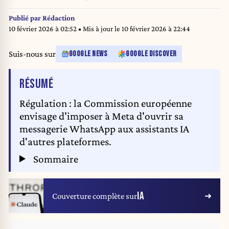
smartphone resting on an EU flag. The European Union is making large
online platforms and browser providers more accountable with laws such as
Publié par
Rédaction
the Digital Services Act (DSA) and the Digital Markets Act (DMA). Photo:
10 février 2026 à 02:52
• Mis à jour le
10 février 2026 à 22:44
Alicia Windzio/dpa
Suis-nous sur
GOOGLE NEWS
GOOGLE DISCOVER
DE L'ARTICLE
RÉSUMÉ
Régulation : la Commission européenne
envisage d'imposer à Meta d'ouvrir sa
messagerie WhatsApp aux assistants IA
d'autres plateformes.
Sommaire
IA
Couverture complète sur