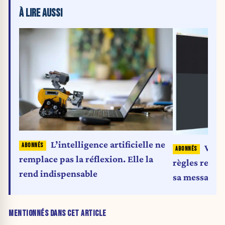
À LIRE AUSSI
L’intelligence artificielle ne
What
remplace pas la réflexion. Elle la
règles renfo
rend indispensable
sa messageri
MENTIONNÉS DANS CET ARTICLE