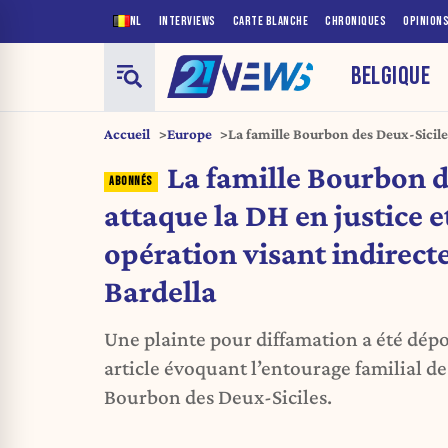
NL
INTERVIEWS
CARTE BLANCHE
CHRONIQUES
OPINION
BELGIQUE
Accueil
Europe
La famille Bourbon des Deux-Siciles
dénonce une opération visant indi
La famille Bourbon d
attaque la DH en justice 
opération visant indirec
Bardella
Une plainte pour diffamation a été dépo
article évoquant l’entourage familial d
Bourbon des Deux-Siciles.