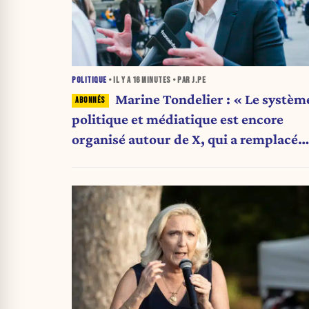
POLITIQUE
• IL Y A
16 MINUTES
• PAR J.PE
Marine Tondelier : « Le systèm
politique et médiatique est encore
organisé autour de X, qui a remplacé
l’envoi des communiqués de presse ».