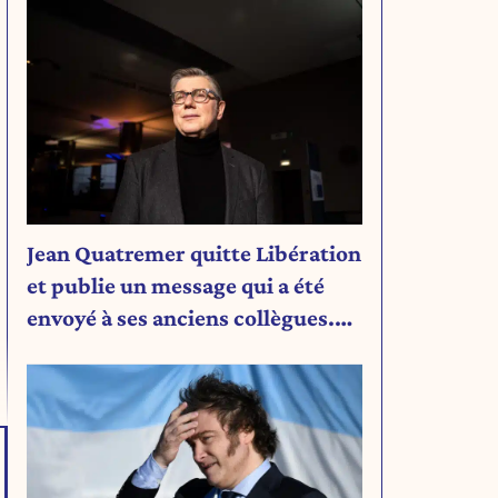
Jean Quatremer quitte Libération
et publie un message qui a été
envoyé à ses anciens collègues.
Découvrez son message.