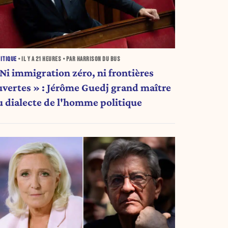
ITIQUE
• IL Y A
21 HEURES
• PAR HARRISON DU BUS
 Ni immigration zéro, ni frontières
uvertes » : Jérôme Guedj grand maître
u dialecte de l'homme politique