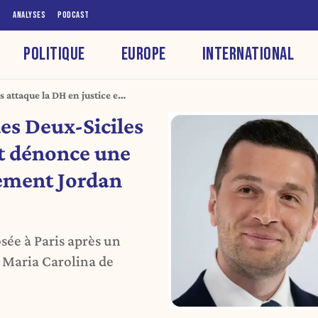
S
ANALYSES
PODCAST
POLITIQUE
EUROPE
INTERNATIONAL
 attaque la DH en justice et
rectement Jordan Bardella
es Deux-Siciles
et dénonce une
tement Jordan
sée à Paris après un
e Maria Carolina de