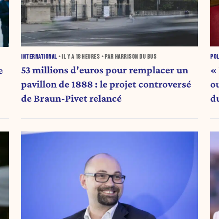
INTERNATIONAL
• IL Y A
18 HEURES
• PAR HARRISON DU BUS
POL
53 millions d'euros pour remplacer un
«
e
pavillon de 1888 : le projet controversé
o
de Braun-Pivet relancé
d