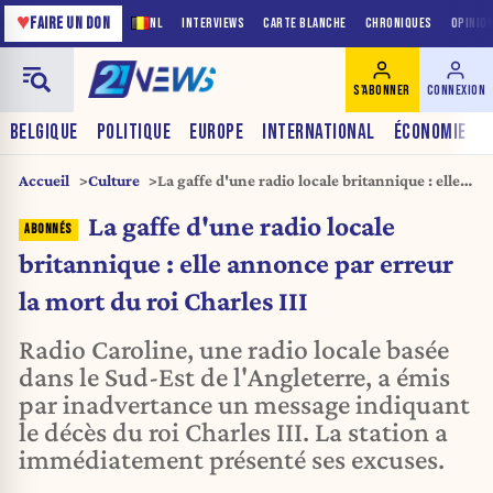
♥
FAIRE UN DON
NL
INTERVIEWS
CARTE BLANCHE
CHRONIQUES
OPINIO
S'ABONNER
CONNEXION
BELGIQUE
POLITIQUE
EUROPE
INTERNATIONAL
ÉCONOMIE
Accueil
Culture
La gaffe d'une radio locale britannique : elle
annonce par erreur la mort du roi Charles III
La gaffe d'une radio locale
britannique : elle annonce par erreur
la mort du roi Charles III
Radio Caroline, une radio locale basée
dans le Sud-Est de l'Angleterre, a émis
par inadvertance un message indiquant
le décès du roi Charles III. La station a
immédiatement présenté ses excuses.