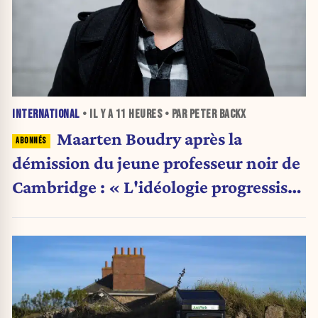
INTERNATIONAL
• IL Y A
11 HEURES
• PAR PETER BACKX
Maarten Boudry après la
démission du jeune professeur noir de
Cambridge : « L'idéologie progressiste
a pris le pas sur la science »