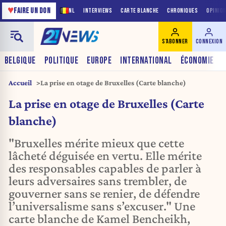
♥
FAIRE UN DON
NL
INTERVIEWS
CARTE BLANCHE
CHRONIQUES
OPINIO
S'ABONNER
CONNEXION
BELGIQUE
POLITIQUE
EUROPE
INTERNATIONAL
ÉCONOMIE
Accueil
La prise en otage de Bruxelles (Carte blanche)
La prise en otage de Bruxelles (Carte
blanche)
"Bruxelles mérite mieux que cette
lâcheté déguisée en vertu. Elle mérite
des responsables capables de parler à
leurs adversaires sans trembler, de
gouverner sans se renier, de défendre
l’universalisme sans s’excuser." Une
carte blanche de Kamel Bencheikh,