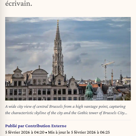
écrivain.
A wide city view of central Brussels from a high vantage point, capturing
the characteristic skyline of the city and the Gothic tower of Brussels City
Hall (Hôtel de Ville de Bruxelles) on the Grand-Place. The image
highlights historic rooftops, urban density, and the architectural heritage of
Publié par
Contribution Externe
Brussels, offering a comprehensive perspective of the city center.
5 février 2026 à 04:20
• Mis à jour le
5 février 2026 à 06:25