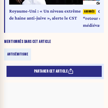
Royaume-Uni : « Un niveau extrême
Cari
de haine anti-juive », alerte le CST
“retour des 
médiévaux”
MENTIONNÉS DANS CET ARTICLE
ANTISÉMITISME
PARTAGER CET ARTICLE