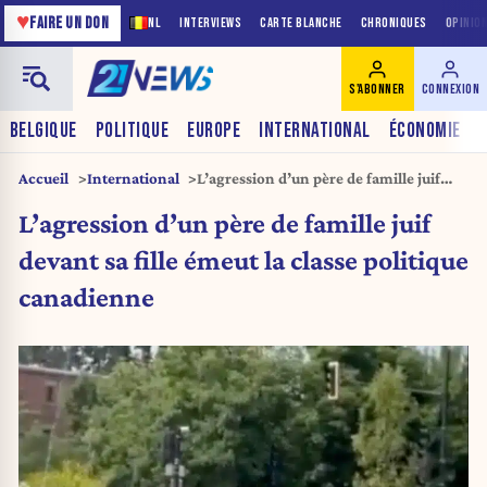
♥
FAIRE UN DON
NL
INTERVIEWS
CARTE BLANCHE
CHRONIQUES
OPINIO
S'ABONNER
CONNEXION
BELGIQUE
POLITIQUE
EUROPE
INTERNATIONAL
ÉCONOMIE
Accueil
International
L’agression d’un père de famille juif
devant sa fille émeut la classe politique
L’agression d’un père de famille juif
canadienne
devant sa fille émeut la classe politique
canadienne