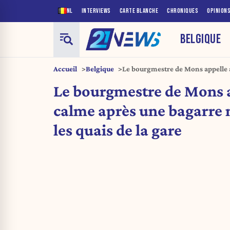
NL
INTERVIEWS
CARTE BLANCHE
CHRONIQUES
OPINION
BELGIQUE
Accueil
Belgique
Le bourgmestre de Mons appelle 
médiatisée sur les quais de la gare
Le bourgmestre de Mons 
calme après une bagarre 
les quais de la gare