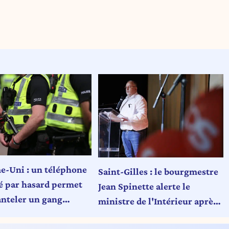
-Uni : un téléphone
Saint-Gilles : le bourgmestre
é par hasard permet
Jean Spinette alerte le
nteler un gang
ministre de l'Intérieur après
tional
des tirs près d’une école —