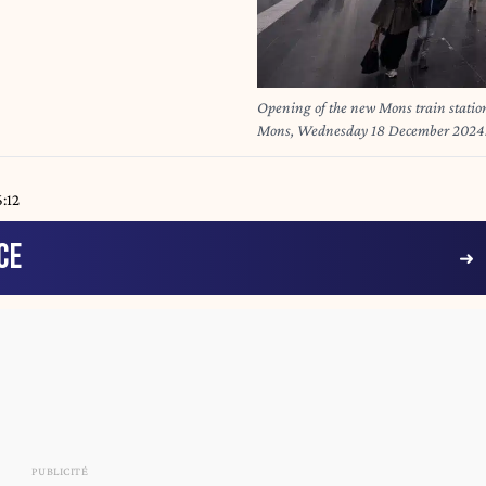
Opening of the new Mons train station
Mons, Wednesday 18 December 2024. O
2025, the commissioning of the new Mo
been ten years in the making, with a 
PHOTO ERIC LALMAND
6:12
CE