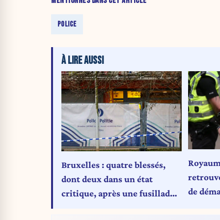
MENTIONNÉS DANS CET ARTICLE
POLICE
À LIRE AUSSI
Royaume
Bruxelles : quatre blessés,
retrouv
dont deux dans un état
de déma
critique, après une fusillade
interna
sur le boulevard du Midi