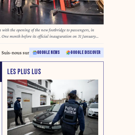
 with the opening of the new footbridge to passengers, in
ne month before its official inauguration on 31 January
ns station marks the end of an imposing project that has
budget that has risen from 37 to 480 million euros. BELGA
Suis-nous sur
GOOGLE NEWS
GOOGLE DISCOVER
LES PLUS LUS