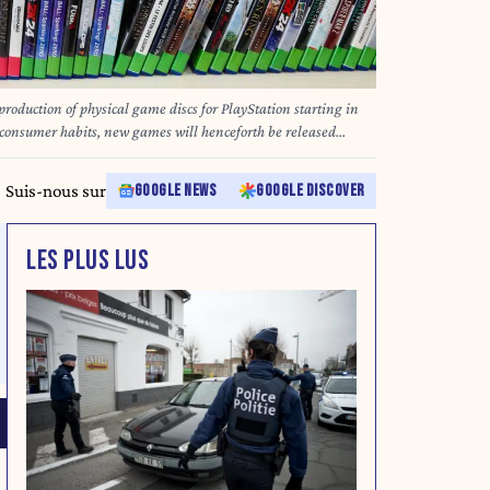
production of physical game discs for PlayStation starting in
 consumer habits, new games will henceforth be released
layStation Store and through
69/Credit:Francois Greuez/SIPA/2607011841
Suis-nous sur
GOOGLE NEWS
GOOGLE DISCOVER
LES PLUS LUS