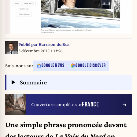
Publié par
Harrison du Bus
3 décembre 2025 à 13:56
Suis-nous sur
GOOGLE NEWS
GOOGLE DISCOVER
Sommaire
FRANCE
Couverture complète sur
Une simple phrase prononcée devant
des lecteurs de
La Voix du Nord
en