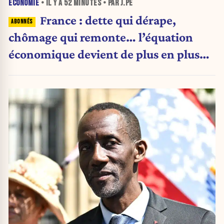
ÉCONOMIE
• IL Y A
52 MINUTES
• PAR J.PE
France : dette qui dérape,
chômage qui remonte… l’équation
économique devient de plus en plus
inquiétante