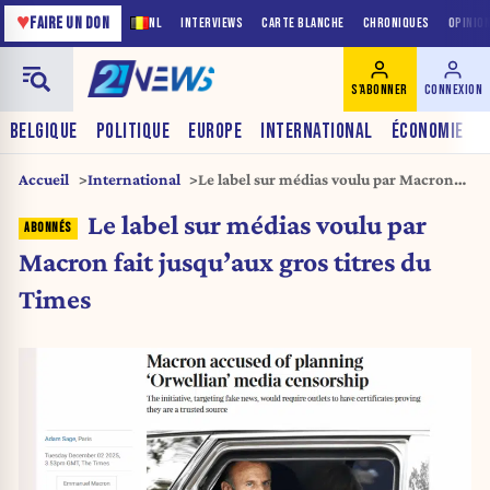
♥
FAIRE UN DON
NL
INTERVIEWS
CARTE BLANCHE
CHRONIQUES
OPINIO
S'ABONNER
CONNEXION
BELGIQUE
POLITIQUE
EUROPE
INTERNATIONAL
ÉCONOMIE
Accueil
International
Le label sur médias voulu par Macron
fait jusqu’aux gros titres du Times
Le label sur médias voulu par
Macron fait jusqu’aux gros titres du
Times