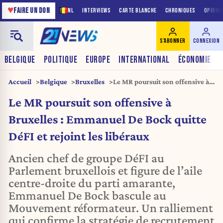
♥
FAIRE UN DON
NL
INTERVIEWS
CARTE BLANCHE
CHRONIQUES
OPINIO
S'ABONNER
CONNEXION
BELGIQUE
POLITIQUE
EUROPE
INTERNATIONAL
ÉCONOMIE
Accueil
Belgique
Bruxelles
Le MR poursuit son offensive à
Bruxelles : Emmanuel De Bock
Le MR poursuit son offensive à
quitte DéFI et rejoint les
libéraux
Bruxelles : Emmanuel De Bock quitte
DéFI et rejoint les libéraux
Ancien chef de groupe DéFI au
Parlement bruxellois et figure de l’aile
centre-droite du parti amarante,
Emmanuel De Bock bascule au
Mouvement réformateur. Un ralliement
qui confirme la stratégie de recrutement