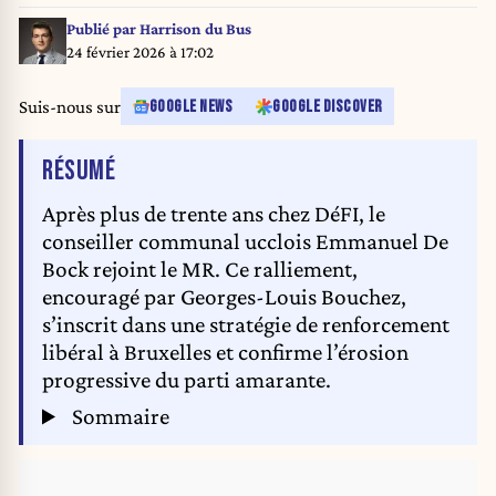
2019. BELGA PHOTO THIERRY ROGE
Publié par
Harrison du Bus
24 février 2026 à 17:02
Suis-nous sur
GOOGLE NEWS
GOOGLE DISCOVER
DE L'ARTICLE
RÉSUMÉ
Après plus de trente ans chez DéFI, le
conseiller communal ucclois Emmanuel De
Bock rejoint le MR. Ce ralliement,
encouragé par Georges-Louis Bouchez,
s’inscrit dans une stratégie de renforcement
libéral à Bruxelles et confirme l’érosion
progressive du parti amarante.
Sommaire