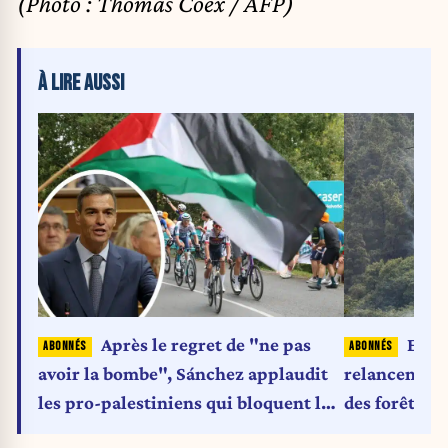
(Photo : Thomas Coex / AFP)
À LIRE AUSSI
Espag
Après le regret de "ne pas
relancent la
avoir la bombe", Sánchez applaudit
des forêts
les pro-palestiniens qui bloquent la
Vuelta