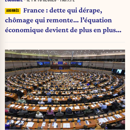
ÉCONOMIE
• IL Y A
10 HEURES
• PAR J.PE
France : dette qui dérape,
chômage qui remonte… l’équation
économique devient de plus en plus
inquiétante