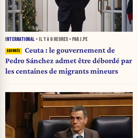
INTERNATIONAL
• IL Y A
6 HEURES
• PAR J.PE
Ceuta : le gouvernement de
Pedro Sánchez admet être débordé par
les centaines de migrants mineurs