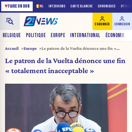
♥
FAIRE UN DON
NL
INTERVIEWS
CARTE BLANCHE
CHRONIQUES
OPINIO
S'ABONNER
CONNEXION
BELGIQUE
POLITIQUE
EUROPE
INTERNATIONAL
ÉCONOMIE
Accueil
Europe
Le patron de la Vuelta dénonce une fin «
totalement inacceptable »
Le patron de la Vuelta dénonce une fin
« totalement inacceptable »