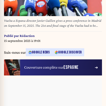
Vuelta a Espana director Javier Guillen gives a press conference in Madrid
on September 15, 2025. The 21st and final stage of the Vuelta had to be
abandoned after Pro-Palestinian demonstrators invaded the course on
September 14, 2025. Thomas COEX / AFP
Publié par
Rédaction
15 septembre 2025 à 19:01
Suis-nous sur
GOOGLE NEWS
GOOGLE DISCOVER
ESPAGNE
Couverture complète sur