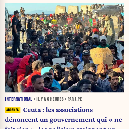
INTERNATIONAL
• IL Y A
6 HEURES
• PAR J.PE
Ceuta : les associations
dénoncent un gouvernement qui « ne
fait rien », les policiers craignent une