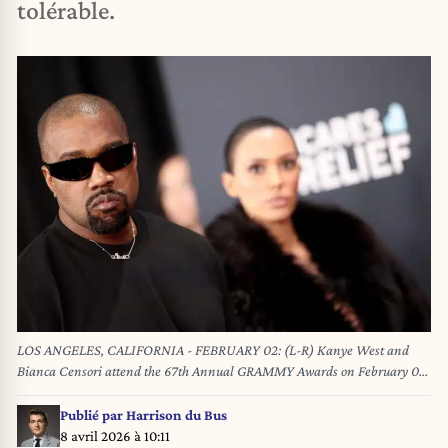
tolérable.
LOS ANGELES, CALIFORNIA - FEBRUARY 02: (L-R) Kanye West and
Bianca Censori attend the 67th Annual GRAMMY Awards on February 02,
2025 in Los Angeles, California. Matt Winkelmeyer/Getty Images for The
Recording Academy/AFP Matt Winkelmeyer / GETTY IMAGES NORTH
Publié par
Harrison du Bus
AMERICA / Getty Images via AFP
8 avril 2026 à 10:11