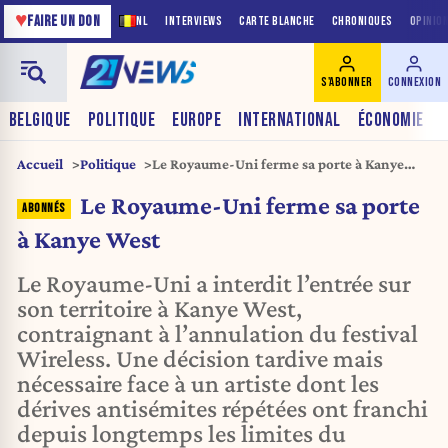
♥
FAIRE UN DON
NL
INTERVIEWS
CARTE BLANCHE
CHRONIQUES
OPINIO
S'ABONNER
CONNEXION
BELGIQUE
POLITIQUE
EUROPE
INTERNATIONAL
ÉCONOMIE
Accueil
Politique
Le Royaume-Uni ferme sa porte à Kanye
West
Le Royaume-Uni ferme sa porte
à Kanye West
Le Royaume-Uni a interdit l’entrée sur
son territoire à Kanye West,
contraignant à l’annulation du festival
Wireless. Une décision tardive mais
nécessaire face à un artiste dont les
dérives antisémites répétées ont franchi
depuis longtemps les limites du