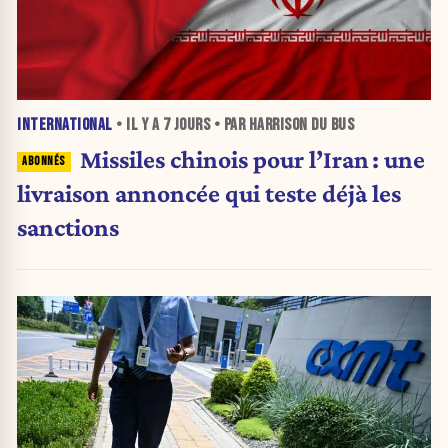
INTERNATIONAL
• IL Y A
7 JOURS
• PAR HARRISON DU BUS
Missiles chinois pour l’Iran : une
livraison annoncée qui teste déjà les
sanctions