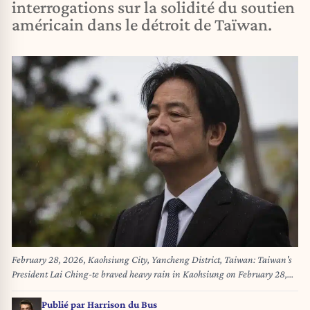
interrogations sur la solidité du soutien
américain dans le détroit de Taïwan.
February 28, 2026, Kaohsiung City, Yancheng District, Taiwan: Taiwan's
President Lai Ching-te braved heavy rain in Kaohsiung on February 28,
2026, to attend the 79th anniversary ceremony commemorating the 228
Incident victims at the former Kaohsiung City Hall site. (Credit Image: ©
Publié par
Harrison du Bus