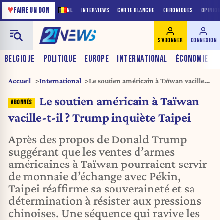
♥
FAIRE UN DON
NL
INTERVIEWS
CARTE BLANCHE
CHRONIQUES
OPINIO
S'ABONNER
CONNEXION
BELGIQUE
POLITIQUE
EUROPE
INTERNATIONAL
ÉCONOMIE
Accueil
International
Le soutien américain à Taïwan vacille-
t-il ? Trump inquiète Taipei
Le soutien américain à Taïwan
vacille-t-il ? Trump inquiète Taipei
Après des propos de Donald Trump
suggérant que les ventes d’armes
américaines à Taïwan pourraient servir
de monnaie d’échange avec Pékin,
Taipei réaffirme sa souveraineté et sa
détermination à résister aux pressions
chinoises. Une séquence qui ravive les