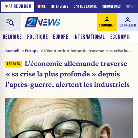
♥
FAIRE UN DON
NL
INTERVIEWS
CARTE BLANCHE
CHRONIQUES
OPINIO
S'ABONNER
CONNEXION
BELGIQUE
POLITIQUE
EUROPE
INTERNATIONAL
ÉCONOMIE
Accueil
Europe
L’économie allemande traverse « sa crise la
plus profonde » depuis l’après-guerre,
L’économie allemande traverse
alertent les industriels
« sa crise la plus profonde » depuis
l’après-guerre, alertent les industriels