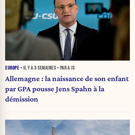
EUROPE
• IL Y A
3 SEMAINES
• PAR A JS
Allemagne : la naissance de son enfant
par GPA pousse Jens Spahn à la
démission