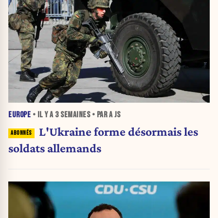
EUROPE
• IL Y A
3 SEMAINES
• PAR A JS
L'Ukraine forme désormais les
soldats allemands