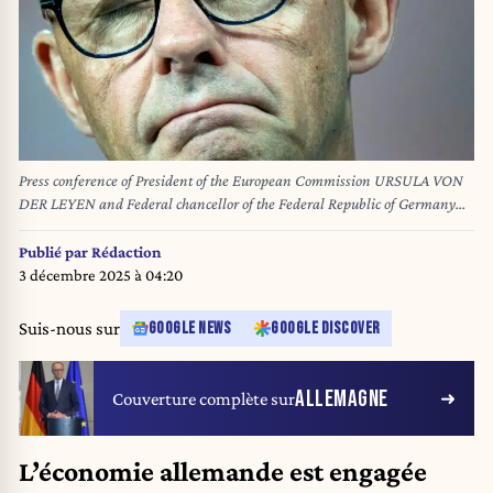
Press conference of President of the European Commission URSULA VON
DER LEYEN and Federal chancellor of the Federal Republic of Germany
(Bundeskanzler) Friedrich Merz following their meeting in the Berlaymont
the headquarters of the European Commission an institution of the
Publié par
Rédaction
European Union in Brussels in Belgium on 9th of May 2025. Conference
3 décembre 2025 à 04:20
de presse de la Presidente de la Commission Europeenne URSULA VON
DER LEYEN et du Chancelier federal d Allemagne (Bundeskanzler)
Suis-nous sur
GOOGLE NEWS
GOOGLE DISCOVER
Friedrich Merz suite a leur rencontre au Berlaymont le siege de la
Commission Europeenne institution de l Union Europeenne a Bruxelles en
Belgique le 9 mai 2025.
ALLEMAGNE
Couverture complète sur
L’économie allemande est engagée