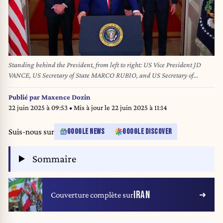
Standing behind the President, from left to right: US Vice President JD
VANCE, US Secretary of State MARCO RUBIO, and US Secretary of
Defense PETE HEGSETH. (Credit Image: © Carlos Barria - Pool Via
Cnp/CNP via ZUMA Press Wire)
Publié par
Maxence Dozin
22 juin 2025 à 09:53
• Mis à jour le
22 juin 2025 à 11:14
Suis-nous sur
GOOGLE NEWS
GOOGLE DISCOVER
Sommaire
IRAN
Couverture complète sur