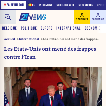
♥
FAIRE UN DON
NL
INTERVIEWS
CARTE BLANCHE
CHRONIQUES
OPINIO
S'ABONNER
CONNEXION
BELGIQUE
POLITIQUE
EUROPE
INTERNATIONAL
ÉCONOMIE
Accueil
International
Les Etats-Unis ont mené des frappes
contre l’Iran
Les Etats-Unis ont mené des frappes
contre l’Iran