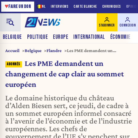
♥
FAIRE UN DON
NL
INTERVIEWS
CARTE BLANCHE
CHRONIQUES
OPINIO
S'ABONNER
CONNEXION
BELGIQUE
POLITIQUE
EUROPE
INTERNATIONAL
ÉCONOMIE
Accueil
Belgique
Flandre
Les PME demandent un
changement de cap clair au
Les PME demandent un
sommet européen
changement de cap clair au sommet
européen
Le domaine historique du château
d’Alden Biesen sert, ce jeudi, de cadre à
un sommet européen informel consacré
à l’avenir de l’économie et de l’industrie
européennes. Les chefs de
gouvernement de l’UE s’y penchent sur