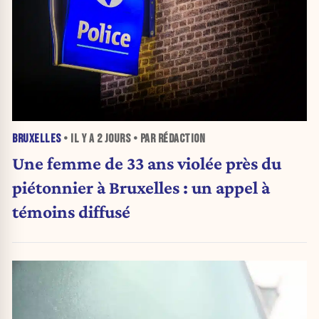
BRUXELLES
• IL Y A
2 JOURS
• PAR RÉDACTION
Une femme de 33 ans violée près du
piétonnier à Bruxelles : un appel à
témoins diffusé