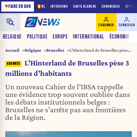
♥
FAIRE UN DON
NL
INTERVIEWS
CARTE BLANCHE
CHRONIQUES
OPINIO
S'ABONNER
CONNEXION
BELGIQUE
POLITIQUE
EUROPE
INTERNATIONAL
ÉCONOMIE
Accueil
Belgique
Bruxelles
L’Hinterland de Bruxelles pèse 3
millions d’habitants
L’Hinterland de Bruxelles pèse 3
millions d’habitants
Un nouveau Cahier de l’IBSA rappelle
une évidence trop souvent oubliée dans
les débats institutionnels belges :
Bruxelles ne s’arrête pas aux frontières
de la Région.