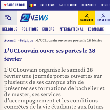
♥
FAIRE UN DON
NL
INTERVIEWS
CARTE BLANCHE
CHRONIQUES
OPINIO
S'ABONNER
CONNEXION
BELGIQUE
POLITIQUE
EUROPE
INTERNATIONAL
ÉCONOMIE
Accueil
Belgique
L'UCLouvain ouvre ses portes le 28 février
L'UCLouvain ouvre ses portes le 28
février
L’UCLouvain organise le samedi 28
février une journée portes ouvertes sur
plusieurs de ses campus afin de
présenter ses formations de bachelier et
de master, ses services
d’accompagnement et les conditions
concrètes de la vie étudiante aux futurs