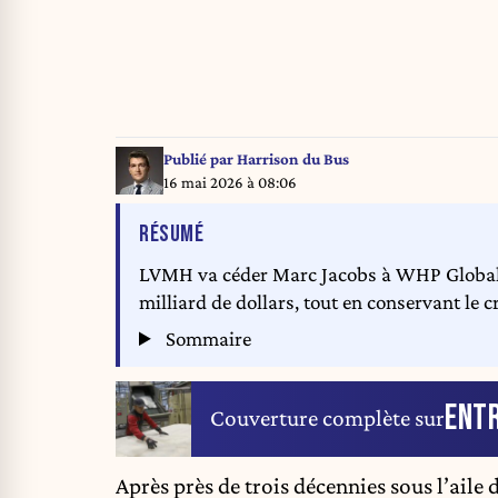
Publié par
Harrison du Bus
16 mai 2026 à 08:06
DE L'ARTICLE
RÉSUMÉ
LVMH va céder Marc Jacobs à WHP Global e
milliard de dollars, tout en conservant le c
Sommaire
ENTR
Couverture complète sur
Après près de trois décennies sous l’aile d