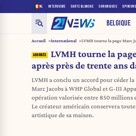
NL
INTERVIEWS
CARTE BLANCHE
CHRONIQUES
OPINION
BELGIQUE
Accueil
International
LVMH tourne la page Marc Ja
son giron
LVMH tourne la page
après près de trente ans 
LVMH a conclu un accord pour céder l
Marc Jacobs à WHP Global et G-III App
opération valorisée entre 850 millions e
Le créateur américain conservera toutef
artistique de sa maison.