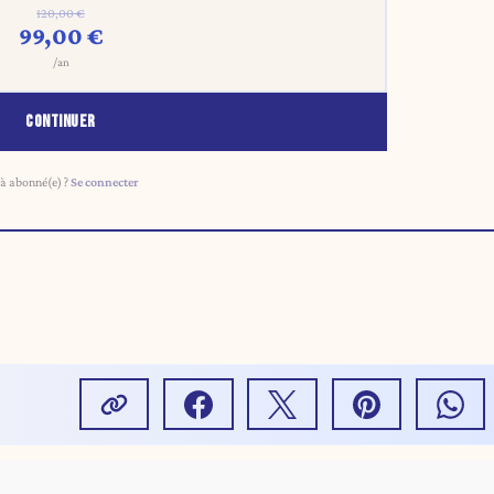
120,00 €
99,00 €
/an
CONTINUER
à abonné(e) ?
Se connecter