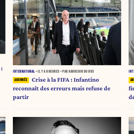
:
INTERNATIONAL
• IL Y A
8 HEURES
• PAR HARRISON DU BUS
INT
Crise à la FIFA : Infantino
reconnaît des erreurs mais refuse de
fi
partir
d