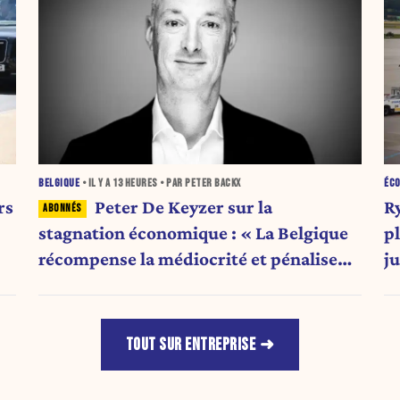
BELGIQUE
• IL Y A
13 HEURES
• PAR PETER BACKX
ÉC
rs
Peter De Keyzer sur la
R
stagnation économique : « La Belgique
p
récompense la médiocrité et pénalise
ju
l'ambition »
TOUT SUR ENTREPRISE