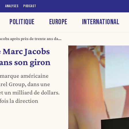
S
ANALYSES
PODCAST
POLITIQUE
EUROPE
INTERNATIONAL
cobs après près de trente ans dans
 Marc Jacobs
dans son giron
a marque américaine
arel Group, dans une
t un milliard de dollars.
ois la direction