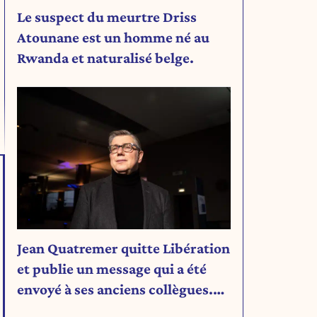
Le suspect du meurtre Driss
Atounane est un homme né au
Rwanda et naturalisé belge.
Jean Quatremer quitte Libération
et publie un message qui a été
envoyé à ses anciens collègues.
Découvrez son message.