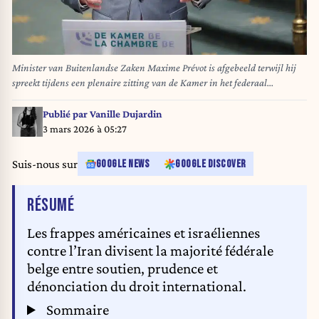
Minister van Buitenlandse Zaken Maxime Prévot is afgebeeld terwijl hij
spreekt tijdens een plenaire zitting van de Kamer in het federaal
parlement in Brussel. BELGA FOTO BENOIT DOPPAGNE
Publié par
Vanille Dujardin
3 mars 2026 à 05:27
Suis-nous sur
GOOGLE NEWS
GOOGLE DISCOVER
DE L'ARTICLE
RÉSUMÉ
Les frappes américaines et israéliennes
contre l’Iran divisent la majorité fédérale
belge entre soutien, prudence et
dénonciation du droit international.
Sommaire