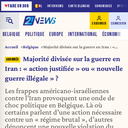
♥
FAIRE UN DON
NL
INTERVIEWS
CARTE BLANCHE
CHRONIQUES
OPINIO
S'ABONNER
CONNEXION
BELGIQUE
POLITIQUE
EUROPE
INTERNATIONAL
ÉCONOMIE
Accueil
Belgique
Majorité divisée sur la guerre en Iran : «
action justifiée » ou « nouvelle guerre
Majorité divisée sur la guerre en
illégale » ?
Iran : « action justifiée » ou « nouvelle
guerre illégale » ?
Les frappes américano-israéliennes
contre l’Iran provoquent une onde de
choc politique en Belgique. Là où
certains parlent d’une action nécessaire
contre un « régime brutal », d’autres
dénoncent une nouvelle violation du