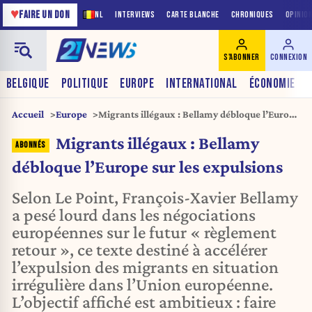
♥
FAIRE UN DON
NL
INTERVIEWS
CARTE BLANCHE
CHRONIQUES
OPINIO
S'ABONNER
CONNEXION
BELGIQUE
POLITIQUE
EUROPE
INTERNATIONAL
ÉCONOMIE
Accueil
Europe
Migrants illégaux : Bellamy débloque l’Europe
sur les expulsions
Migrants illégaux : Bellamy
débloque l’Europe sur les expulsions
Selon Le Point, François-Xavier Bellamy
a pesé lourd dans les négociations
européennes sur le futur « règlement
retour », ce texte destiné à accélérer
l’expulsion des migrants en situation
irrégulière dans l’Union européenne.
L’objectif affiché est ambitieux : faire