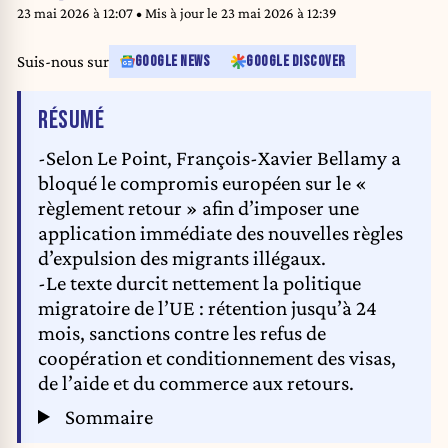
Belgique le 21 mai 2025.
23 mai 2026 à 12:07
• Mis à jour le
23 mai 2026 à 12:39
Suis-nous sur
GOOGLE NEWS
GOOGLE DISCOVER
DE L'ARTICLE
RÉSUMÉ
-Selon Le Point, François-Xavier Bellamy a
bloqué le compromis européen sur le «
règlement retour » afin d’imposer une
application immédiate des nouvelles règles
d’expulsion des migrants illégaux.
-Le texte durcit nettement la politique
migratoire de l’UE : rétention jusqu’à 24
mois, sanctions contre les refus de
coopération et conditionnement des visas,
de l’aide et du commerce aux retours.
Sommaire