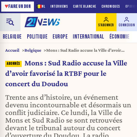
♥
FAIRE UN DON
NL
INTERVIEWS
CARTE BLANCHE
CHRONIQUES
OPINIO
S'ABONNER
CONNEXION
BELGIQUE
POLITIQUE
EUROPE
INTERNATIONAL
ÉCONOMIE
Accueil
Belgique
Mons : Sud Radio accuse la Ville d’avoir
favorisé la RTBF pour le concert du Doudou
Mons : Sud Radio accuse la Ville
d’avoir favorisé la RTBF pour le
concert du Doudou
Trente ans d’histoire, un événement
devenu incontournable et désormais un
conflit judiciaire. Ce lundi, la Ville de
Mons et Sud Radio se sont retrouvées
devant le tribunal autour du concert
d’ouverture du Doudou. La radio