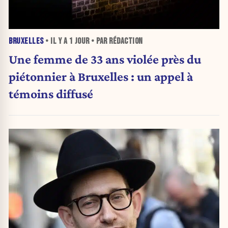
BRUXELLES
• IL Y A
1 JOUR
• PAR RÉDACTION
Une femme de 33 ans violée près du
piétonnier à Bruxelles : un appel à
témoins diffusé