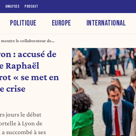
S
ANALYSES
PODCAST
POLITIQUE
EUROPE
INTERNATIONAL
 meutre le collaborateur de
 « se met en retrait » , et
on : accusé de
ure
de Raphaël
rot « se met en
e crise
s jours le débat
ortelle à Lyon de
 a succombé à ses