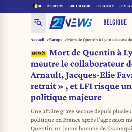
NL
INTERVIEWS
CARTE BLANCHE
CHRONIQUES
OPINION
BELGIQUE
Accueil
Europe
Mort de Quentin à Lyon : accusé de
Raphaël Arnault, Jacques-Elie Favrot
Mort de Quentin à Ly
LFI risque une crise politique maje
meutre le collaborateur 
Arnault, Jacques-Elie Fav
retrait » , et LFI risque un
politique majeure
Une affaire grave secoue depuis plusieur
politique en France après l’agression m
Quentin, un jeune homme de 23 ans qui