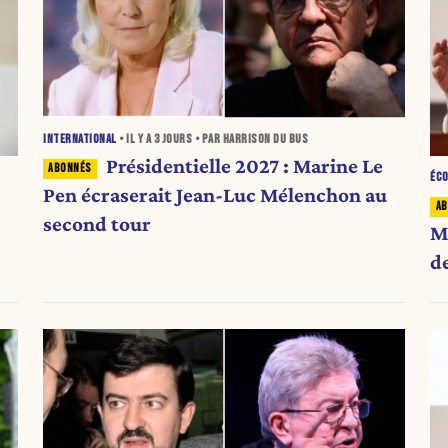
INTERNATIONAL
• IL Y A
3 JOURS
• PAR HARRISON DU BUS
Présidentielle 2027 : Marine Le
ÉC
Pen écraserait Jean-Luc Mélenchon au
second tour
M
de