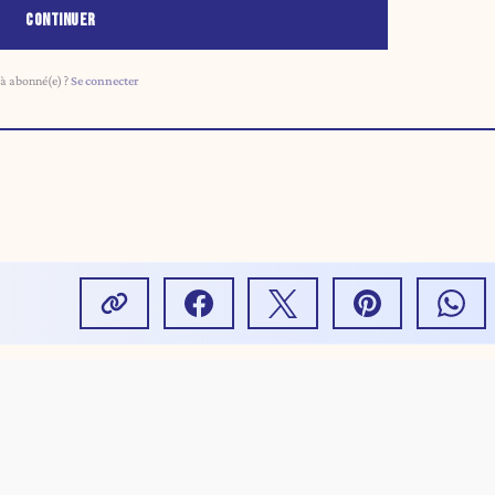
CONTINUER
à abonné(e) ?
Se connecter