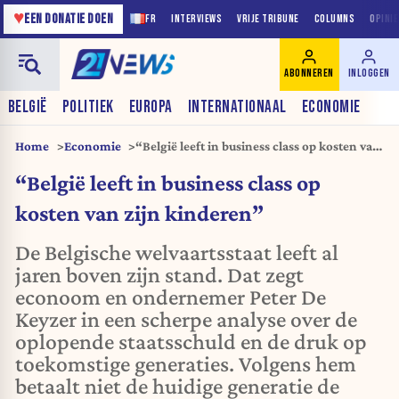
♥
EEN DONATIE DOEN
FR
INTERVIEWS
VRIJE TRIBUNE
COLUMNS
OPINI
ABONNEREN
INLOGGEN
BELGIË
POLITIEK
EUROPA
INTERNATIONAAL
ECONOMIE
Home
Economie
“België leeft in business class op kosten van
zijn kinderen”
“België leeft in business class op
kosten van zijn kinderen”
De Belgische welvaartsstaat leeft al
jaren boven zijn stand. Dat zegt
econoom en ondernemer Peter De
Keyzer in een scherpe analyse over de
oplopende staatsschuld en de druk op
toekomstige generaties. Volgens hem
betaalt niet de huidige generatie de