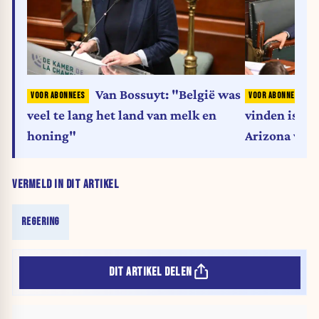
Van Bossuyt: "België was
“
veel te lang het land van melk en
vinden is ni
honing"
Arizona verd
VERMELD IN DIT ARTIKEL
REGERING
DIT ARTIKEL DELEN