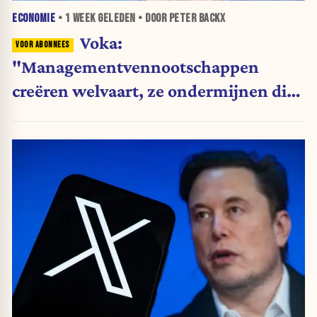
ECONOMIE
•
1 WEEK
GELEDEN • DOOR PETER BACKX
Voka:
"Managementvennootschappen
creëren welvaart, ze ondermijnen die
niet"