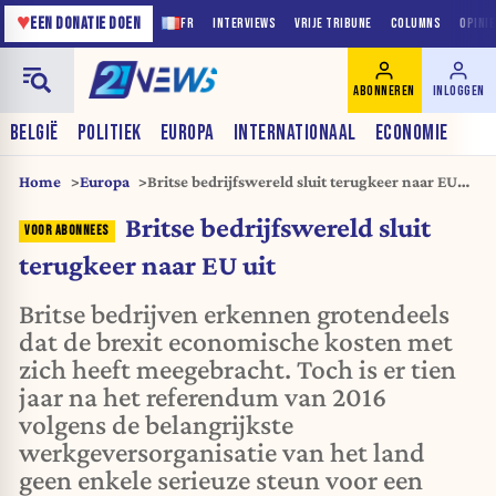
♥
EEN DONATIE DOEN
FR
INTERVIEWS
VRIJE TRIBUNE
COLUMNS
OPINI
ABONNEREN
INLOGGEN
BELGIË
POLITIEK
EUROPA
INTERNATIONAAL
ECONOMIE
Home
Europa
Britse bedrijfswereld sluit terugkeer naar EU
uit
Britse bedrijfswereld sluit
terugkeer naar EU uit
Britse bedrijven erkennen grotendeels
dat de brexit economische kosten met
zich heeft meegebracht. Toch is er tien
jaar na het referendum van 2016
volgens de belangrijkste
werkgeversorganisatie van het land
geen enkele serieuze steun voor een