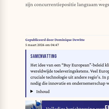
zijn concurrentiepositie langzaam wegsl
Gepubliceerd door
Dominique Dewitte
5 maart 2026 om 04:47
VAN HET ARTIKEL
SAMENVATTING
Het idee van een “Buy European”-beleid kli
wereldwijde toeleveringsketens. Veel Euro
cruciale technologie uit andere regio’s. I
nodig die innovatie en ondernemerschap w
Inhoud
E
Volledige berichtgeving over