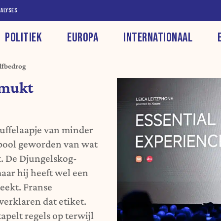
NALYSES
POLITIEK
EUROPA
INTERNATIONAAL
lfbedrog
smukt
uffelaapje van minder
mbool geworden van wat
t. De Djungelskog-
aar hij heeft wel een
teekt. Franse
erklaren dat etiket.
apelt regels op terwijl