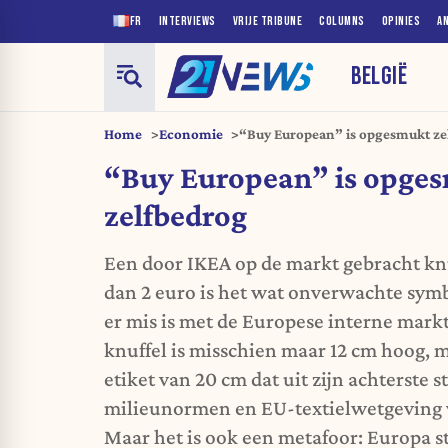
FR
INTERVIEWS
VRIJE TRIBUNE
COLUMNS
OPINIES
A
BELGIË
Home
Economie
“Buy European” is opgesmukt ze
“Buy European” is opge
zelfbedrog
Een door IKEA op de markt gebracht kn
dan 2 euro is het wat onverwachte sy
er mis is met de Europese interne mark
knuffel is misschien maar 12 cm hoog, m
etiket van 20 cm dat uit zijn achterste s
milieunormen en EU-textielwetgeving v
Maar het is ook een metafoor: Europa st