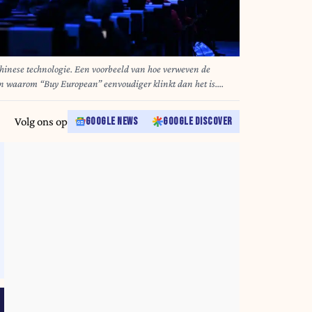
hinese technologie. Een voorbeeld van hoe verweven de
en waarom “Buy European” eenvoudiger klinkt dan het is.
Volg ons op
GOOGLE NEWS
GOOGLE DISCOVER