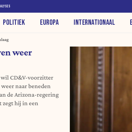
NALYSES
POLITIEK
EUROPA
INTERNATIONAAL
mlaag
ven weer
wil CD&V-voorzitter
 weer naar beneden
van de Arizona-regering
zegt hij in een