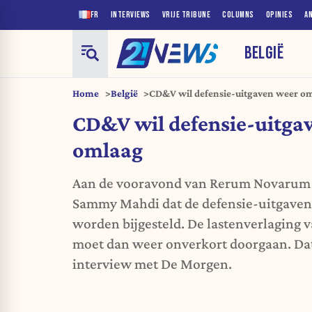
FR
INTERVIEWS
VRIJE TRIBUNE
COLUMNS
OPINIES
A
BELGIË
Home
België
CD&V wil defensie-uitgaven weer o
CD&V wil defensie-uitga
omlaag
Aan de vooravond van Rerum Novarum 
Sammy Mahdi dat de defensie-uitgaven
worden bijgesteld. De lastenverlaging 
moet dan weer onverkort doorgaan. Dat 
interview met De Morgen.