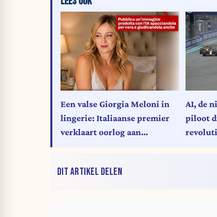
LEES OOK
AI, de 
Een valse Giorgia Meloni in
piloot d
lingerie: Italiaanse premier
revolut
verklaart oorlog aan
“deepfakes”
DIT ARTIKEL DELEN