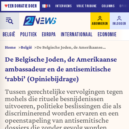
♥
EEN DONATIE DOEN
FR
INTERVIEWS
VRIJE TRIBUNE
COLUMNS
OPINI
ABONNEREN
INLOGGEN
BELGIË
POLITIEK
EUROPA
INTERNATIONAAL
ECONOMIE
Home
België
De Belgische Joden, de Amerikaanse
ambassadeur en de antisemitische ‘rabbi’
De Belgische Joden, de Amerikaanse
(Opiniebijdrage)
ambassadeur en de antisemitische
‘rabbi’ (Opiniebijdrage)
Tussen gerechtelijke vervolgingen tegen
mohels die rituele besnijdenissen
uitvoeren, politieke beslissingen die als
discriminerend worden ervaren en een
opeenstapeling van antisemitische
dossiers die zonder gevolg worden