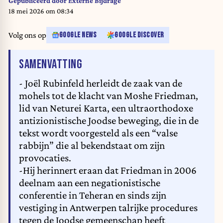
Gepubliceerd door
Externe Bijdrage
18 mei 2026 om 08:34
Volg ons op
GOOGLE NEWS
GOOGLE DISCOVER
VAN HET ARTIKEL
SAMENVATTING
- Joël Rubinfeld herleidt de zaak van de
mohels tot de klacht van Moshe Friedman,
lid van Neturei Karta, een ultraorthodoxe
antizionistische Joodse beweging, die in de
tekst wordt voorgesteld als een “valse
rabbijn” die al bekendstaat om zijn
provocaties.
-Hij herinnert eraan dat Friedman in 2006
deelnam aan een negationistische
conferentie in Teheran en sinds zijn
vestiging in Antwerpen talrijke procedures
tegen de Joodse gemeenschap heeft