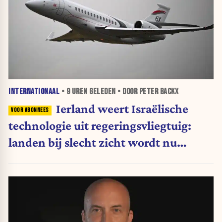
INTERNATIONAAL
•
9 UREN
GELEDEN • DOOR PETER BACKX
Ierland weert Israëlische
technologie uit regeringsvliegtuig:
landen bij slecht zicht wordt nu
moeilijker