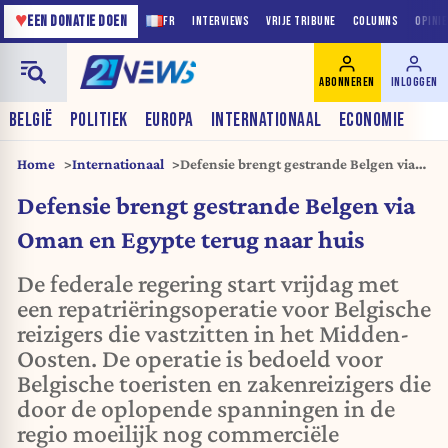
♥
EEN DONATIE DOEN
FR
INTERVIEWS
VRIJE TRIBUNE
COLUMNS
OPINI
ABONNEREN
INLOGGEN
BELGIË
POLITIEK
EUROPA
INTERNATIONAAL
ECONOMIE
Home
Internationaal
Defensie brengt gestrande Belgen via
Oman en Egypte terug naar huis
Defensie brengt gestrande Belgen via
Oman en Egypte terug naar huis
De federale regering start vrijdag met
een repatriëringsoperatie voor Belgische
reizigers die vastzitten in het Midden-
Oosten. De operatie is bedoeld voor
Belgische toeristen en zakenreizigers die
door de oplopende spanningen in de
regio moeilijk nog commerciële