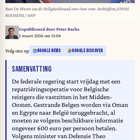
Bart De Wever zat de Veiligheidsraad over Iran voor. Archieffoto JONAS
ROOSENS / ANP
Gepubliceerd door
Peter Backx
5 maart 2026 om 15:04
Volg ons op
GOOGLE NEWS
GOOGLE DISCOVER
VAN HET ARTIKEL
SAMENVATTING
De federale regering start vrijdag met een
repatriëringsoperatie voor Belgische
reizigers die vastzitten in het Midden-
Oosten. Gestrande Belgen worden via Oman
en Egypte naar België teruggebracht, al
moeten ze volgens beschikbare informatie
ongeveer 600 euro per persoon betalen.
Volgens minister van Defensie Theo