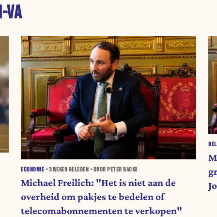
N-VA
BEL
M
g
ECONOMIE
•
3 WEKEN
GELEDEN • DOOR PETER BACKX
Michael Freilich: "Het is niet aan de
Jo
overheid om pakjes te bedelen of
g
telecomabonnementen te verkopen"