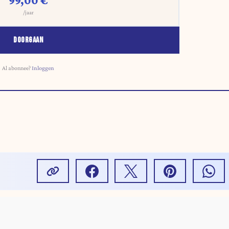
99,00 €
/jaar
DOORGAAN
Al abonnee?
Inloggen