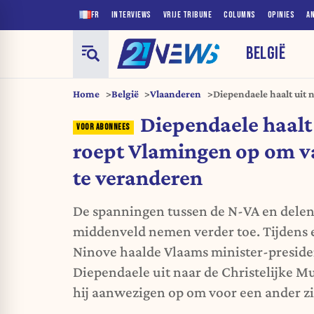
FR
INTERVIEWS
VRIJE TRIBUNE
COLUMNS
OPINIES
A
BELGIË
Home
België
Vlaanderen
Diependaele haalt uit
ziekenfonds te verand
Diependaele haalt
roept Vlamingen op om v
te veranderen
De spanningen tussen de N-VA en delen
middenveld nemen verder toe. Tijdens 
Ninove haalde Vlaams minister-preside
Diependaele uit naar de Christelijke Mu
hij aanwezigen op om voor een ander zi