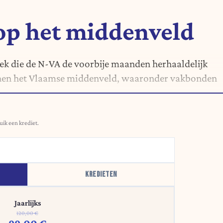
op het middenveld
iek die de N-VA de voorbije maanden herhaaldelijk
innen het Vlaamse middenveld, waaronder vakbonden
uik een krediet.
KREDIETEN
Jaarlijks
120,00 €