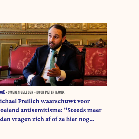
GIË
•
3 WEKEN
GELEDEN • DOOR PETER BACKX
ichael Freilich waarschuwt voor
roeiend antisemitisme: "Steeds meer
den vragen zich af of ze hier nog
ewenst zijn"