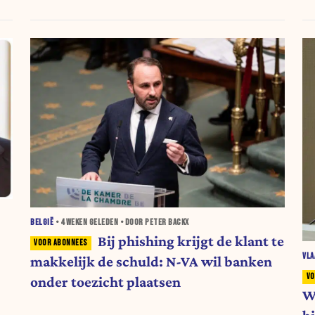
BELGIË
•
4 WEKEN
GELEDEN • DOOR PETER BACKX
Bij phishing krijgt de klant te
VL
makkelijk de schuld: N-VA wil banken
onder toezicht plaatsen
W