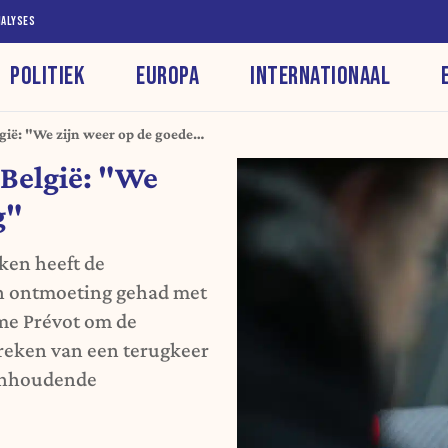
NALYSES
POLITIEK
EUROPA
INTERNATIONAAL
gië: "We zijn weer op de goede
–België: "We
g"
ken heeft de
n ontmoeting gehad met
me Prévot om de
preken van een terugkeer
aanhoudende