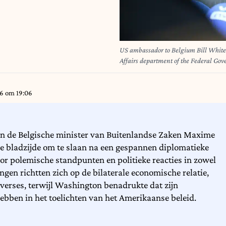
US ambassador to Belgium Bill White tal
Affairs department of the Federal Go
ambassador White has been summoned f
Vandenbroucke and accused Belgium of 
circumcisers in Antwerp. BELGA P
26 om 19:06
n de Belgische minister van Buitenlandse Zaken Maxime
e bladzijde om te slaan na een gespannen diplomatieke
r polemische standpunten en politieke reacties in zowel
ngen richtten zich op de bilaterale economische relatie,
verses, terwijl Washington benadrukte dat zijn
ebben in het toelichten van het Amerikaanse beleid.