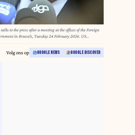
ks to the press after a meeting at the offices of the Foreign
vernment in Brussels, Tuesday 24 February 2026. US
or a meeting, after he sharply criticised Health Minister
antisemitism over the prosecution of three Jewish ritual
Volg ons op
GOOGLE NEWS
GOOGLE DISCOVER
HOTO JASPER JACOBS