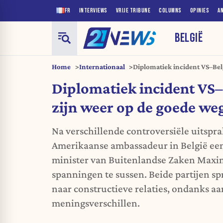
FR
INTERVIEWS
VRIJE TRIBUNE
COLUMNS
OPINIES
A
BELGIË
Home
Internationaal
Diplomatiek incident VS–Bel
weg"
Diplomatiek incident VS
zijn weer op de goede we
Na verschillende controversiële uitspra
Amerikaanse ambassadeur in België ee
minister van Buitenlandse Zaken Maxi
spanningen te sussen. Beide partijen s
naar constructieve relaties, ondanks 
meningsverschillen.