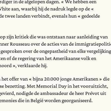
iger in de afgelopen dagen. « We hebben een
White aan, waarbij hij de nadruk legde op de «
de twee landen verbindt, evenals hun « gedeelde
p zijn kritiek die was ontstaan naar aanleiding van
nner Rousseau over de acties van de immigratiepoliti
 gesproken over de ongepastheid van elke vergelijkin
ten of de regering van het Amerikaanse volk en
oord », verklaarde hij.
het offer van « bijna 20.000 jonge Amerikanen » die
tse bezetting. Met Memorial Day in het vooruitzicht,
gevierd, nodigde de ambassadeur de heer Prévot uit
emonies die in België worden georganiseerd.