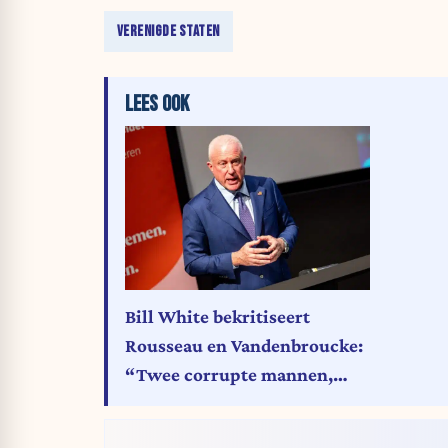
VERENIGDE STATEN
LEES OOK
Bill White bekritiseert
Rousseau en Vandenbroucke:
“Twee corrupte mannen,
beiden gedwongen tot
ontslag in schande”