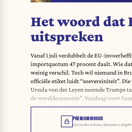
Het woord dat B
uitspreken
Vanaf 1 juli verdubbelt de EU-invoerheffi
importquotum 47 procent daalt. Wie dat 
weinig verschil. Toch wil niemand in Br
officiële etiket luidt “soevereiniteit”. 
Ursula von der Leyen noemde Trumps tar
de wereldeconomie”. Vandaag voert haar 
niemand noemt het protectionisme.
PREMIUMINHOUD
Om verder te lezen, abonneer u of gebr