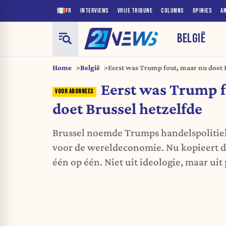
FR
INTERVIEWS
VRIJE TRIBUNE
COLUMNS
OPINIES
A
BELGIË
Home
België
Eerst was Trump fout, maar nu doet B
Eerst was Trump f
doet Brussel hetzelfde
Brussel noemde Trumps handelspolitiek
voor de wereldeconomie. Nu kopieert d
één op één. Niet uit ideologie, maar ui