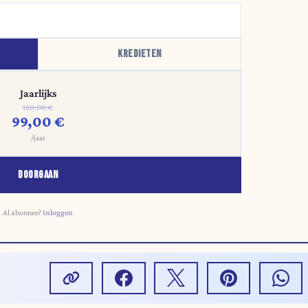
KREDIETEN
Jaarlijks
120,00 €
99,00 €
/jaar
DOORGAAN
Al abonnee?
Inloggen