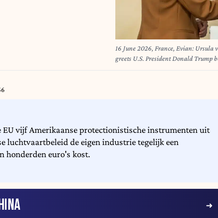
16 June 2026, France, Evian: Ursula v
greets U.S. President Donald Trump be
Ukraine at the G7 summit in Evian. P
56
e EU vijf Amerikaanse protectionistische instrumenten uit
 luchtvaartbeleid de eigen industrie tegelijk een
n honderden euro's kost.
HINA