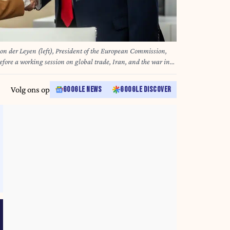
on der Leyen (left), President of the European Commission,
fore a working session on global trade, Iran, and the war in
hoto: Michael Kappeler/dpa-Pool/dpa
Volg ons op
GOOGLE NEWS
GOOGLE DISCOVER