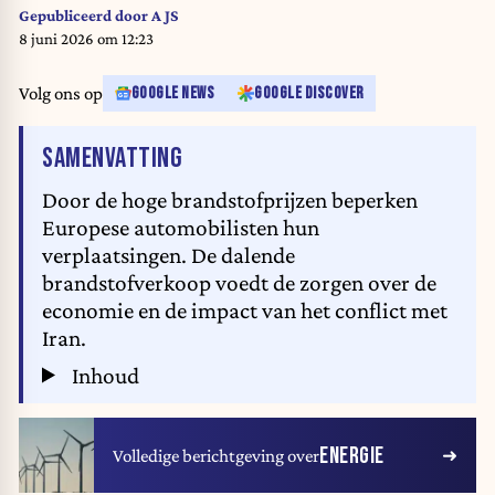
Gepubliceerd door
A JS
8 juni 2026 om 12:23
Volg ons op
GOOGLE NEWS
GOOGLE DISCOVER
VAN HET ARTIKEL
SAMENVATTING
Door de hoge brandstofprijzen beperken
Europese automobilisten hun
verplaatsingen. De dalende
brandstofverkoop voedt de zorgen over de
economie en de impact van het conflict met
Iran.
Inhoud
ENERGIE
Volledige berichtgeving over