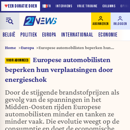
♥
EEN DONATIE DOEN
FR
INTERVIEWS
VRIJE TRIBUNE
COLUMNS
OPINI
ABONNEREN
INLOGGEN
BELGIË
POLITIEK
EUROPA
INTERNATIONAAL
ECONOMIE
Home
Europa
Europese automobilisten beperken hun
verplaatsingen door energieschok
Europese automobilisten
beperken hun verplaatsingen door
energieschok
Door de stijgende brandstofprijzen als
gevolg van de spanningen in het
Midden-Oosten rijden Europese
automobilisten minder en tanken ze
minder vaak. Die evolutie weegt op de
consumptie en doet de economische